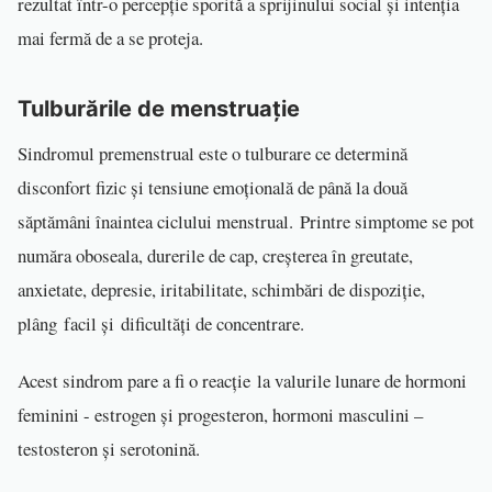
rezultat într-o percepție sporită a sprijinului social și intenția
mai fermă de a se proteja.
Tulburările de menstruație
Sindromul premenstrual este o tulburare ce determină
disconfort fizic și tensiune emoțională de până la două
săptămâni înaintea ciclului menstrual. Printre simptome se pot
număra oboseala, durerile de cap, creșterea în greutate,
anxietate, depresie, iritabilitate, schimbări de dispoziție,
plâng facil și dificultăți de concentrare.
Acest sindrom pare a fi o reacție la valurile lunare de hormoni
feminini - estrogen și progesteron, hormoni masculini –
testosteron și serotonină.