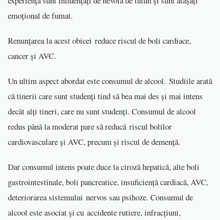
experiență sunt influențați de nevoia de tutun și sunt atașați
emoțional de fumat.
Renunțarea la acest obicei reduce riscul de boli cardiace,
cancer și AVC.
Un ultim aspect abordat este consumul de alcool. Studiile arată
că tinerii care sunt studenți tind să bea mai des și mai intens
decât alți tineri, care nu sunt studenți. Consumul de alcool
redus până la moderat pare să reducă riscul bolilor
cardiovasculare și AVC, precum și riscul de demență.
Dar consumul intens poate duce la ciroză hepatică, alte boli
gastrointestinale, boli pancreatice, insuficiență cardiacă, AVC,
deteriorarea sistemului nervos sau psihoze. Consumul de
alcool este asociat și cu accidente rutiere, infracțiuni,