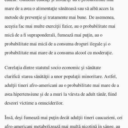
mare de a avea o alimentație sănătoasă sau să aibă acces la
metode de prevenție și tratamente mai bune. De asemenea,
aceștia fac mai multe exerciții fizice, au o probabilitate mai
mică de a fi supraponderali, fumează mai puțin, au o
probabilitate mai mică de a consuma droguri ilegale și o
probabilitate mai mare de a consuma alcool cu moderație.
Corelația dintre statutul socio economic și sănătate
clarifică starea sănătății a unor populații minoritare. Astfel,
adulții tineri afro-americani au o probabilitate mai mare de a
avea hipertensiune și de a muri la vârsta de adult tânăr, fiind
deseori victime a omuciderilor.
Însă, deși fumează mai puțin decât adulții tineri caucazieni, cei
afro-americani metabolizează mai multă nicotină în sânge, au