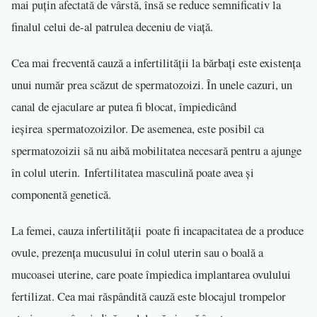
mai puțin afectată de vârstă, însă se reduce semnificativ la
finalul celui de-al patrulea deceniu de viață.
Cea mai frecventă cauză a infertilității la bărbați este existența
unui număr prea scăzut de spermatozoizi. În unele cazuri, un
canal de ejaculare ar putea fi blocat, împiedicând
ieșirea spermatozoizilor. De asemenea, este posibil ca
spermatozoizii să nu aibă mobilitatea necesară pentru a ajunge
în colul uterin. Infertilitatea masculină poate avea și
componentă genetică.
La femei, cauza infertilității poate fi incapacitatea de a produce
ovule, prezența mucusului în colul uterin sau o boală a
mucoasei uterine, care poate împiedica implantarea ovulului
fertilizat. Cea mai răspândită cauză este blocajul trompelor