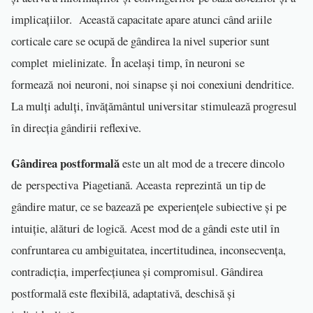
implicațiilor. Această capacitate apare atunci când ariile
corticale care se ocupă de gândirea la nivel superior sunt
complet mielinizate. În același timp, în neuroni se
formează noi neuroni, noi sinapse și noi conexiuni dendritice.
La mulți adulți, învățământul universitar stimulează progresul
în direcția gândirii reflexive.
Gândirea postformală
este un alt mod de a trecere dincolo
de perspectiva Piagetiană. Aceasta reprezintă un tip de
gândire matur, ce se bazează pe experiențele subiective și pe
intuiție, alături de logică. Acest mod de a gândi este util în
confruntarea cu ambiguitatea, incertitudinea, inconsecvența,
contradicția, imperfecțiunea și compromisul. Gândirea
postformală este flexibilă, adaptativă, deschisă și