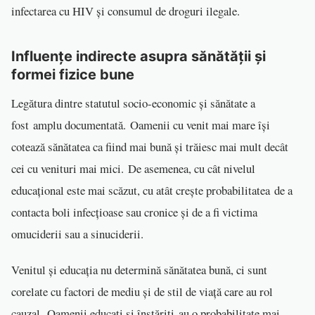
infectarea cu HIV și consumul de droguri ilegale.
Influențe indirecte asupra sănătății și
formei fizice bune
Legătura dintre statutul socio-economic și sănătate a
fost amplu documentată. Oamenii cu venit mai mare își
cotează sănătatea ca fiind mai bună și trăiesc mai mult decât
cei cu venituri mai mici. De asemenea, cu cât nivelul
educațional este mai scăzut, cu atât crește probabilitatea de a
contacta boli infecțioase sau cronice și de a fi victima
omuciderii sau a sinuciderii.
Venitul și educația nu determină sănătatea bună, ci sunt
corelate cu factori de mediu și de stil de viață care au rol
cauzal. Oamenii educați și înstăriți au o probabilitate mai