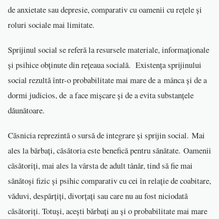
de anxietate sau depresie, comparativ cu oamenii cu rețele și
roluri sociale mai limitate.
Sprijinul social se referă la resursele materiale, informaționale
și psihice obținute din rețeaua socială. Existența sprijinului
social rezultă într-o probabilitate mai mare de a mânca și de a
dormi judicios, de a face mișcare și de a evita substanțele
dăunătoare.
Căsnicia reprezintă o sursă de integrare și sprijin social. Mai
ales la bărbați, căsătoria este benefică pentru sănătate. Oamenii
căsătoriți, mai ales la vârsta de adult tânăr, tind să fie mai
sănătoși fizic și psihic comparativ cu cei în relație de coabitare,
văduvi, despărțiți, divorțați sau care nu au fost niciodată
căsătoriți. Totuși, acești bărbați au și o probabilitate mai mare