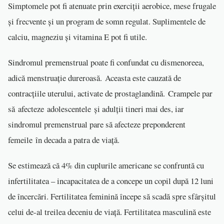
Simptomele pot fi atenuate prin exerciții aerobice, mese frugale
și frecvente și un program de somn regulat. Suplimentele de
calciu, magneziu și vitamina E pot fi utile.
Sindromul premenstrual poate fi confundat cu dismenoreea,
adică menstruație dureroasă. Aceasta este cauzată de
contracțiile uterului, activate de prostaglandină. Crampele par
să afecteze adolescentele și adulții tineri mai des, iar
sindromul premenstrual pare să afecteze preponderent
femeile în decada a patra de viață.
Se estimează că 4% din cuplurile americane se confruntă cu
infertilitatea – incapacitatea de a concepe un copil după 12 luni
de încercări. Fertilitatea feminină începe să scadă spre sfârșitul
celui de-al treilea deceniu de viață. Fertilitatea masculină este