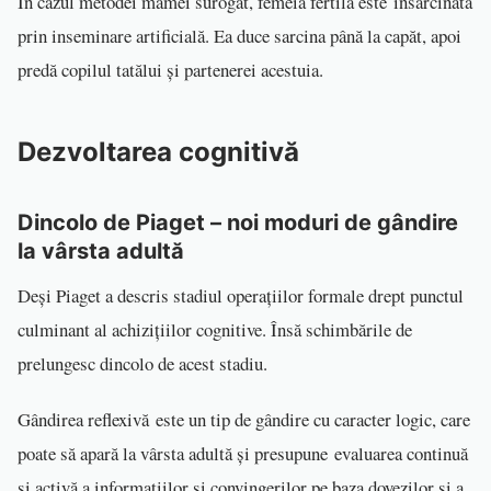
În cazul metodei mamei surogat, femeia fertilă este însărcinată
prin inseminare artificială. Ea duce sarcina până la capăt, apoi
predă copilul tatălui și partenerei acestuia.
Dezvoltarea cognitivă
Dincolo de Piaget – noi moduri de gândire
la vârsta adultă
Deși Piaget a descris stadiul operațiilor formale drept punctul
culminant al achizițiilor cognitive. Însă schimbările de
prelungesc dincolo de acest stadiu.
Gândirea reflexivă este un tip de gândire cu caracter logic, care
poate să apară la vârsta adultă și presupune evaluarea continuă
și activă a informațiilor și convingerilor pe baza dovezilor și a