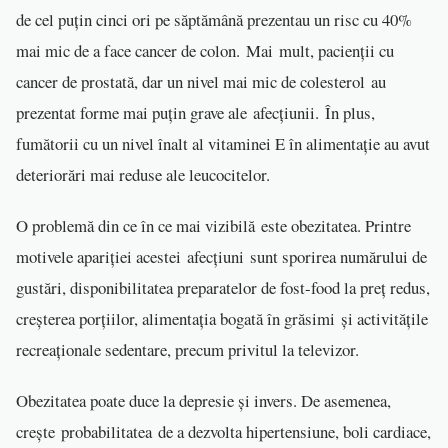
de cel puțin cinci ori pe săptămână prezentau un risc cu 40%
mai mic de a face cancer de colon. Mai mult, pacienții cu
cancer de prostată, dar un nivel mai mic de colesterol au
prezentat forme mai puțin grave ale afecțiunii. În plus,
fumătorii cu un nivel înalt al vitaminei E în alimentație au avut
deteriorări mai reduse ale leucocitelor.
O problemă din ce în ce mai vizibilă este obezitatea. Printre
motivele apariției acestei afecțiuni sunt sporirea numărului de
gustări, disponibilitatea preparatelor de fost-food la preț redus,
creșterea porțiilor, alimentația bogată în grăsimi și activitățile
recreaționale sedentare, precum privitul la televizor.
Obezitatea poate duce la depresie și invers. De asemenea,
crește probabilitatea de a dezvolta hipertensiune, boli cardiace,