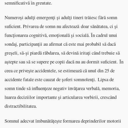
semnificativă în greutate.
Numeroși adulți emergenți și adulți tineri trăiesc fără somn
suficient. Privarea de somn nu afectează doar sănătatea, ci și
funcționarea cognitivă, emoțională și socială. În cadrul unui
sondaj, participanții au afirmat că este mai probabil să dacă
greșeli, să-și piardă răbdarea, să devină iritați când trebuie să
aștepte sau să se supere pe copii dacă nu au dormit suficient. În
ceea ce privește accidentele, se estimează că unul din 25 de
accidente fatale este cauzat de șoferi somnolenți. Lipsa de
somn tinde să influențeze negativ învățarea verbală, memoria,
luarea deciziilor importante și articularea vorbirii, crescând
distractibilitatea.
Somnul adecvat îmbunătățește formarea deprinderilor motorii