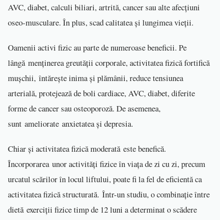
AVC, diabet, calculi biliari, artrită, cancer sau alte afecțiuni
oseo-musculare. În plus, scad calitatea și lungimea vieții.
Oamenii activi fizic au parte de numeroase beneficii. Pe
lângă menținerea greutății corporale, activitatea fizică fortifică
mușchii, întărește inima și plămânii, reduce tensiunea
arterială, protejează de boli cardiace, AVC, diabet, diferite
forme de cancer sau osteoporoză. De asemenea,
sunt ameliorate anxietatea și depresia.
Chiar și activitatea fizică moderată este benefică.
Încorporarea unor activități fizice în viața de zi cu zi, precum
urcatul scărilor în locul liftului, poate fi la fel de eficientă ca
activitatea fizică structurată. Într-un studiu, o combinație între
dietă exerciții fizice timp de 12 luni a determinat o scădere