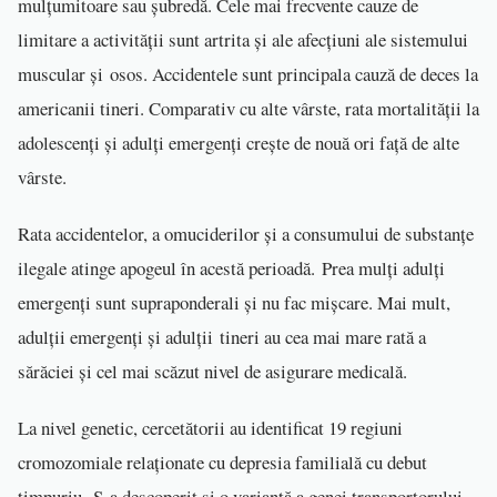
mulțumitoare sau șubredă. Cele mai frecvente cauze de
limitare a activității sunt artrita și ale afecțiuni ale sistemului
muscular și osos. Accidentele sunt principala cauză de deces la
americanii tineri. Comparativ cu alte vârste, rata mortalității la
adolescenți și adulți emergenți crește de nouă ori față de alte
vârste.
Rata accidentelor, a omuciderilor și a consumului de substanțe
ilegale atinge apogeul în acestă perioadă. Prea mulți adulți
emergenți sunt supraponderali și nu fac mișcare. Mai mult,
adulții emergenți și adulții tineri au cea mai mare rată a
sărăciei și cel mai scăzut nivel de asigurare medicală.
La nivel genetic, cercetătorii au identificat 19 regiuni
cromozomiale relaționate cu depresia familială cu debut
timpuriu. S-a descoperit și o variantă a genei transportorului