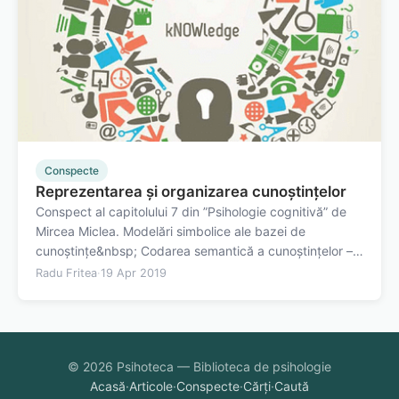
Conspecte
Reprezentarea și organizarea cunoștințelor
Conspect al capitolului 7 din ”Psihologie cognitivă” de
Mircea Miclea. Modelări simbolice ale bazei de
cunoștințe&nbsp; Codarea semantică a cunoștințelor –
dovezi experimentale&nbsp; În&nbsp;cadrul unui
Radu Fritea
·
19 Apr 2019
studiu, participanții vizualizau o imagine cu o scenă,
precum o clasă. Apoi aceștia vedeau…
© 2026 Psihoteca — Biblioteca de psihologie
Acasă
·
Articole
·
Conspecte
·
Cărți
·
Caută