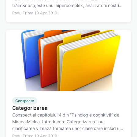
trăim&nbsp;este unul hipercomplex, analizatorii noștri
fiind bombardați cu o cantitate mai mare de informație
Radu Fritea
·
19 Apr 2019
decât poate procesa.&nbsp;Astfel, trebuie selectați
doar acei stimuli care…
Conspecte
Categorizarea
Conspect al capitolului 4 din ”Psihologie cognitivă” de
Mircea Miclea. Introducere Categorizarea sau
clasificarea vizează formarea unor clase care includ un
grup de obiecte/stimuli.&nbsp;Pe baza acestor
Radu Fritea
·
19 Apr 2019