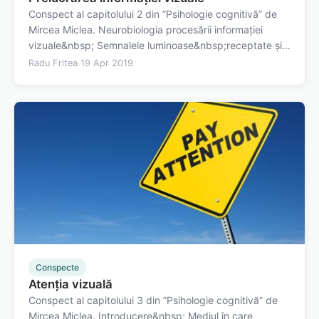
Conspect al capitolului 2 din ”Psihologie cognitivă” de
Mircea Miclea. Neurobiologia procesării informației
vizuale&nbsp; Semnalele luminoase&nbsp;receptate și
procesate de sistemul vizual uman sunt unele
Radu Fritea
·
19 Apr 2019
electromagnetice cu lungimi de undă între 440 și 810
nanometri. Un fenomen fizic este…
Conspecte
Atenția vizuală
Conspect al capitolului 3 din ”Psihologie cognitivă” de
Mircea Miclea. Introducere&nbsp; Mediul în care