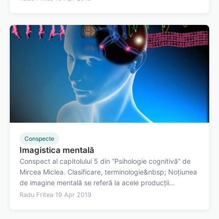
clasificări obținem informații relevante, disponibile în
sistemul cognitiv despre categoria…
Conspecte
Imagistica mentală
Conspect al capitolului 5 din ”Psihologie cognitivă” de
Mircea Miclea. Clasificare, terminologie&nbsp; Noțiunea
de imagine mentală se referă la acele producții
imagistice cu care operează sistemul cognitiv&nbsp;în
Radu Fritea
·
19 Apr 2019
absența&nbsp;acțiunii unor stimuli vizuali asupra
organelor de simț. La baza…