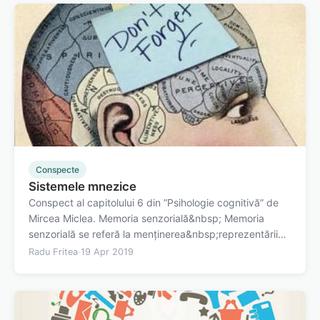
Conspecte
Sistemele mnezice
Conspect al capitolului 6 din ”Psihologie cognitivă” de
Mircea Miclea. Memoria senzorială&nbsp; Memoria
senzorială se referă la menținerea&nbsp;reprezentării
senzoriale a stimulului timp de câteva sutimi de secundă
Radu Fritea
·
19 Apr 2019
după ce nu mai acționează asupra
receptorilor.&nbsp;Acest tip de memorie este…