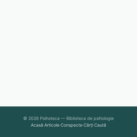
© 2026 Psihoteca — Biblioteca de psihologie
Acasă
·
Articole
·
Conspecte
·
Cărți
·
Caută