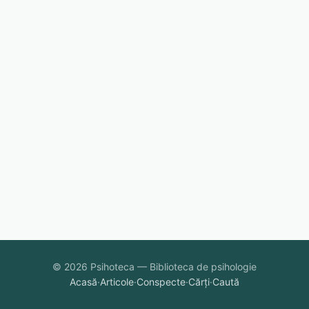
© 2026 Psihoteca — Biblioteca de psihologie
Acasă
·
Articole
·
Conspecte
·
Cărți
·
Caută