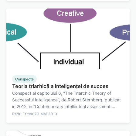
evaluare cognitivă (CAS) este…
Conspecte
Teoria triarhică a inteligenței de succes
Conspect al capitolului 6, ”The Triarchic Theory of
Successful Intelligence”, de Robert Sternberg, publicat
în 2012, în ”Contemporary intellectual assessment:
Theories, tests, and issues”. Definirea inteligenței de
Radu Fritea
·
29 Mai 2019
succes&nbsp; Teoria triarhică a
inteligenței&nbsp;explică relația dintre…