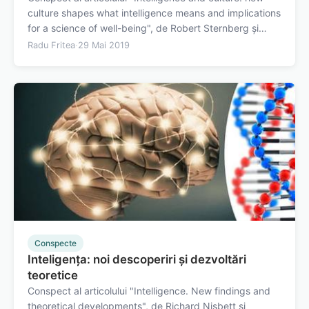
culture shapes what intelligence means and implications
for a science of well-being", de Robert Sternberg și
Elena Grigorenko, publicat în 2004 în Philosophical
Radu Fritea
·
29 Mai 2019
Transactions of the Royal Society of London. Teoria
inteligenței de…
Conspecte
Inteligența: noi descoperiri și dezvoltări
teoretice
Conspect al articolului "Intelligence. New findings and
theoretical developments", de Richard Nisbett și