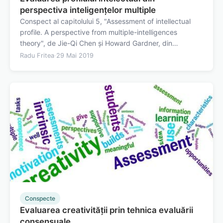
perspectiva inteligențelor multiple
Conspect al capitolului 5, "Assessment of intellectual
profile. A perspective from multiple-intelligences
theory", de Jie-Qi Chen și Howard Gardner, din
"Contemporary Intellectual Assessment", editat de
Radu Fritea
·
29 Mai 2019
Flanagan și Harrison, publicat în 2012. Prezentarea
teoriei inteligențelor…
Conspecte
Evaluarea creativității prin tehnica evaluării
consensuale