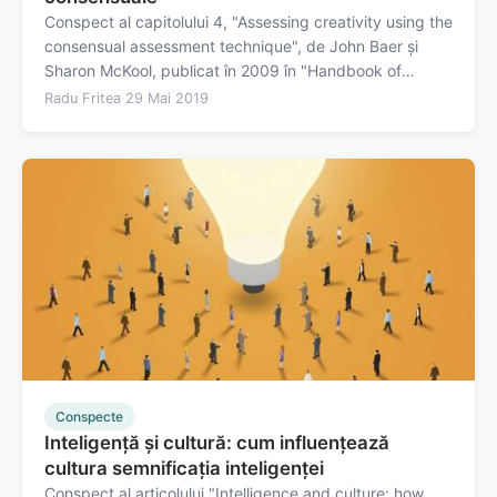
Conspect al capitolului 4, "Assessing creativity using the
consensual assessment technique", de John Baer și
Sharon McKool, publicat în 2009 în "Handbook of
Research on Assessment Technologies, Methods, and
Radu Fritea
·
29 Mai 2019
Applications in Higher Education". Background&nbsp;
Evaluarea creativității este dificilă…
Conspecte
Inteligență și cultură: cum influențează
cultura semnificația inteligenței
Conspect al articolului "Intelligence and culture: how