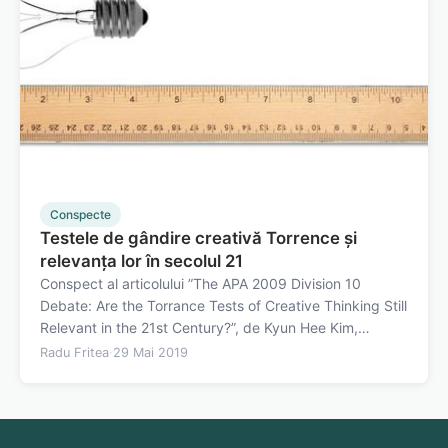
Conspecte
Testele de gândire creativă Torrence și
relevanța lor în secolul 21
Conspect al articolului ”The APA 2009 Division 10
Debate: Are the Torrance Tests of Creative Thinking Still
Relevant in the 21st Century?”, de Kyun Hee Kim,
publicat în 2011 în Psychology of Aesthetics, Creativity
Radu Fritea
·
29 Mai 2019
and the Arts. Măsura în care creativitatea este o
abilitate generală sau este…