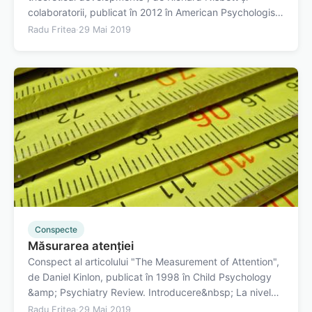
colaboratorii, publicat în 2012 în American Psychologist.
Măsurarea inteligenței&nbsp;este una dintre cele mai
Radu Fritea
·
29 Mai 2019
mari realizări ale psihologiei. Testele precum SAT, care
corelează puternic cu…
Conspecte
Măsurarea atenției
Conspect al articolului "The Measurement of Attention",
de Daniel Kinlon, publicat în 1998 în Child Psychology
&amp; Psychiatry Review. Introducere&nbsp; La nivelul
atenției au fost identificate două modalități în care
Radu Fritea
·
29 Mai 2019