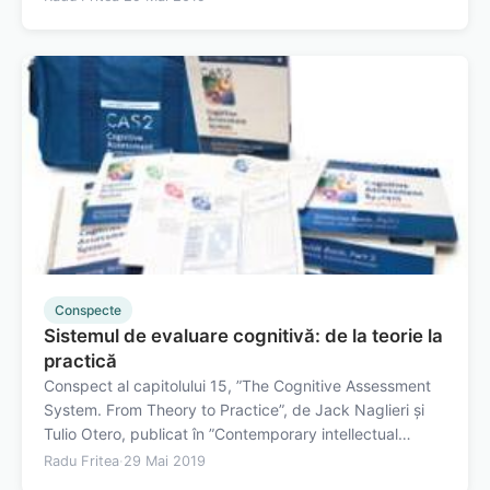
atenția&nbsp;poate deveni focalizată sau concentrată –
atenția selectivă și…
Conspecte
Sistemul de evaluare cognitivă: de la teorie la
practică
Conspect al capitolului 15, ”The Cognitive Assessment
System. From Theory to Practice”, de Jack Naglieri și
Tulio Otero, publicat în ”Contemporary intellectual
assessment: Theories, tests, and issues”, în 2012. Teorie
Radu Fritea
·
29 Mai 2019
și structură&nbsp; Teorie&nbsp; Sistemul&nbsp;de