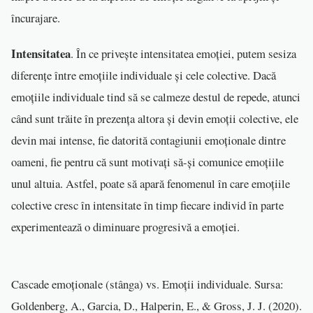
încurajare.
Intensitatea
. În ce privește intensitatea emoției, putem sesiza
diferențe între emoțiile individuale și cele colective. Dacă
emoțiile individuale tind să se calmeze destul de repede, atunci
când sunt trăite în prezența altora și devin emoții colective, ele
devin mai intense, fie datorită contagiunii emoționale dintre
oameni, fie pentru că sunt motivați să-și comunice emoțiile
unul altuia. Astfel, poate să apară fenomenul în care emoțiile
colective cresc în intensitate în timp fiecare individ în parte
experimentează o diminuare progresivă a emoției.
Cascade emoționale (stânga) vs. Emoții individuale. Sursa:
Goldenberg, A., Garcia, D., Halperin, E., & Gross, J. J. (2020).