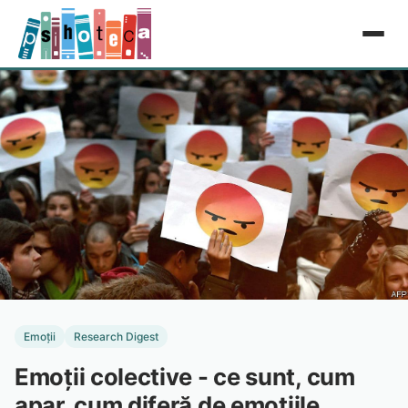
Emoții
Research Digest
Emoții colective - ce sunt, cum
apar, cum diferă de emoțiile