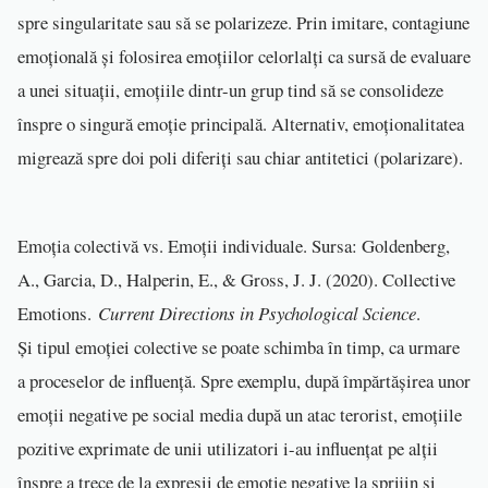
spre singularitate sau să se polarizeze. Prin imitare, contagiune
emoțională și folosirea emoțiilor celorlalți ca sursă de evaluare
a unei situații, emoțiile dintr-un grup tind să se consolideze
înspre o singură emoție principală. Alternativ, emoționalitatea
migrează spre doi poli diferiți sau chiar antitetici (polarizare).
Emoția colectivă vs. Emoții individuale. Sursa: Goldenberg,
A., Garcia, D., Halperin, E., & Gross, J. J. (2020). Collective
Emotions.
Current Directions in Psychological Science
.
Și tipul emoției colective se poate schimba în timp, ca urmare
a proceselor de influență. Spre exemplu, după împărtășirea unor
emoții negative pe social media după un atac terorist, emoțiile
pozitive exprimate de unii utilizatori i-au influențat pe alții
înspre a trece de la expresii de emoție negative la sprijin și