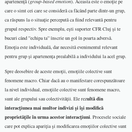
apartenență (
group-based emotion
). Aceasta este o emoție pe
care o simt cei care se consideră ca făcând parte dintr-un grup,
ca răspuns la o situație percepută ca fiind relevantă pentru
grupul respectiv. Spre exemplu, ești suporter CFR Cluj și te
bucuri când ”echipa ta” înscrie un gol în poarta adversă.
Emoția este individuală, dar necesită evenimentul relevant
pentru grup și apartenența prealabilă a individului la acel grup.
Spre deosebire de aceste emoții, emoțiile colective sunt
fenomene macro. Chiar dacă au o manifestare corespunzătoare
la nivel individual, emoțiile colective sunt fenomene macro,
ultă din
sunt ale grupului sau colectivității. Ele rez
interacțiunea mai multor indivizi și își modifică
proprietățile în urma acestor interacțiuni
. Procesele sociale
care pot explica apariția și modificarea emoțiilor colective sunt