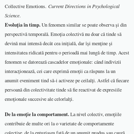
Collective Emotions.
Current Directions in Psychological
Science
.
Evoluția în timp.
Un fenomen similar se poate observa și din
perspectivă temporală. Emoția colectivă nu doar că tinde să
devină mai intensă decât cea inițială, dar își menține și
intensitatea ridicată pentru o perioadă mai lungă de timp. Acest
fenomen se datorează cascadelor emoționale: când indivizii
interacționează, cei care exprimă emoții ca răspuns la un
anumit eveniment tind să-i activeze pe ceilalți. Astfel că fiecare
persoană din colectivitate tinde să fie reactivat de expresiile
emoționale succesive ale celorlalți.
De la emoție la comportament.
La nivel colectiv, emoțiile
contribuie de multe ori la o varietate de comportamente
colective, de la entuziasm față de un anumit produs sau cauză