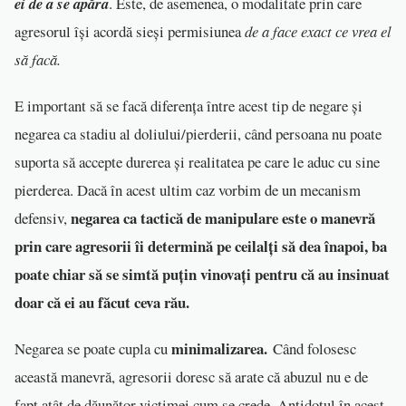
ei de a se apăra
. Este, de asemenea, o modalitate prin care
agresorul își acordă sieși permisiunea
de a face exact ce vrea el
să facă.
E important să se facă diferența între acest tip de negare și
negarea ca stadiu al doliului/pierderii, când persoana nu poate
suporta să accepte durerea și realitatea pe care le aduc cu sine
pierderea. Dacă în acest ultim caz vorbim de un mecanism
negarea ca tactică de manipulare este o manevră
defensiv,
prin care agresorii îi determină pe ceilalți să dea înapoi, ba
poate chiar să se simtă puțin vinovați pentru că au insinuat
doar că ei au făcut ceva rău.
minimalizarea.
Negarea se poate cupla cu
Când folosesc
această manevră, agresorii doresc să arate că abuzul nu e de
fapt atât de dăunător victimei cum se crede. Antidotul în acest