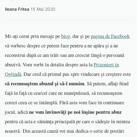
Ileana Fritea
·
15 Mai 2020
Mi-ați cerut prin mesaje pe
blog
, dar și pe
pagina de Facebook
să vorbesc despre ce putem face pentru a ne apăra și a ne
reconstrui după ce am trăit sau am crescut lângă o persoană
abuzivă. Vom vorbi în detaliu despre asta la
Prizonieri în
Oglindă
. Dar cred că primul pas spre vindecare și creștere este
să recunoaștem abuzul și să-l numim
. Să putem, aflați fiind
față în față cu cea/cel care ne manipulează, să recunoaștem
corect ceea ce se întâmplă. Fără asta vom face în continuare
ne vom învinovăți pe noi înșine pentru abuz
jocul, adică
pentru că asta e sămânța principală pe care o sădește în mintea
noastră. Din această cauză voi mai dedica o serie de postări