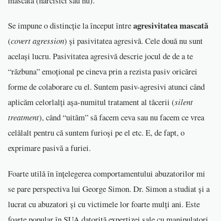
mascată (narcisici sau nu).
agresivitatea mascată
Se impune o distincție la început între
(
covert agression
) și pasivitatea agresivă. Cele două nu sunt
același lucru. Pasivitatea agresivă descrie jocul de de a te
“răzbuna” emoțional pe cineva prin a rezista pasiv oricărei
forme de colaborare cu el. Suntem pasiv-agresivi atunci când
aplicăm celorlalți așa-numitul tratament al tăcerii (
silent
treatment
), când “uităm” să facem ceva sau nu facem ce vrea
celălalt pentru că suntem furioși pe el etc. E, de fapt, o
exprimare pasivă a furiei.
Foarte utilă în înțelegerea comportamentului abuzatorilor mi
se pare perspectiva lui George Simon. Dr. Simon a studiat și a
lucrat cu abuzatori și cu victimele lor foarte mulți ani. Este
foarte popular în SUA datorită expertizei sale cu manipulatori