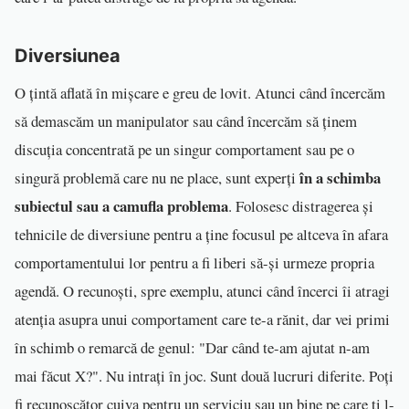
Diversiunea
O țintă aflată în mișcare e greu de lovit. Atunci când încercăm
să demascăm un manipulator sau când încercăm să ținem
discuția concentrată pe un singur comportament sau pe o
în a schimba
singură problemă care nu ne place, sunt experți
subiectul sau a camufla problema
. Folosesc distragerea și
tehnicile de diversiune pentru a ține focusul pe altceva în afara
comportamentului lor pentru a fi liberi să-și urmeze propria
agendă. O recunoști, spre exemplu, atunci când încerci îi atragi
atenția asupra unui comportament care te-a rănit, dar vei primi
în schimb o remarcă de genul: "Dar când te-am ajutat n-am
mai făcut X?". Nu intrați în joc. Sunt două lucruri diferite. Poți
fi recunoscător cuiva pentru un serviciu sau un bine pe care ți l-