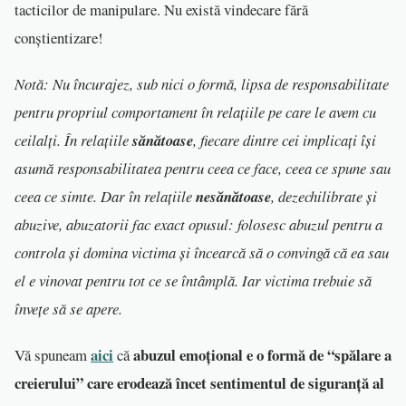
tacticilor de manipulare. Nu există vindecare fără
conștientizare!
Notă: Nu încurajez, sub nici o formă, lipsa de responsabilitate
pentru propriul comportament în relațiile pe care le avem cu
ceilalți. În relațiile
sănătoase
, fiecare dintre cei implicați își
asumă responsabilitatea pentru ceea ce face, ceea ce spune sau
ceea ce simte. Dar în relațiile
nesănătoase
, dezechilibrate și
abuzive, abuzatorii fac exact opusul: folosesc abuzul pentru a
controla și domina victima și încearcă să o convingă că ea sau
el e vinovat pentru tot ce se întâmplă. Iar victima trebuie să
învețe să se apere.
aici
abuzul emoțional e o formă de “spălare a
Vă spuneam
că
creierului” care erodează încet sentimentul de siguranță al