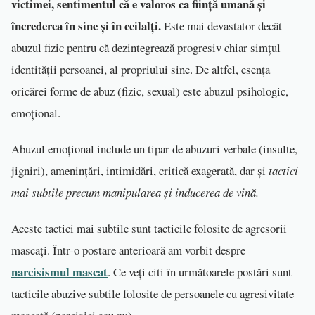
victimei, sentimentul că e valoros ca ființă umană și
încrederea în sine și în ceilalți.
Este mai devastator decât
abuzul fizic pentru că dezintegrează progresiv chiar simțul
identității persoanei, al propriului sine. De altfel, esența
oricărei forme de abuz (fizic, sexual) este abuzul psihologic,
emoțional.
Abuzul emoțional include un tipar de abuzuri verbale (insulte,
jigniri), amenințări, intimidări, critică exagerată, dar și
tactici
mai subtile precum manipularea și inducerea de vină.
Aceste tactici mai subtile sunt tacticile folosite de agresorii
mascați. Într-o postare anterioară am vorbit despre
narcisismul mascat
. Ce veți citi în următoarele postări sunt
tacticile abuzive subtile folosite de persoanele cu agresivitate