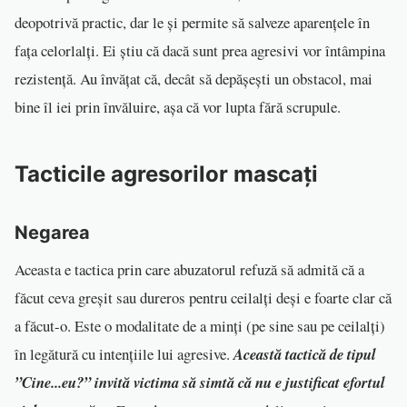
deopotrivă practic, dar le și permite să salveze aparențele în
fața celorlalți. Ei știu că dacă sunt prea agresivi vor întâmpina
rezistență. Au învățat că, decât să depășești un obstacol, mai
bine îl iei prin învăluire, așa că vor lupta fără scrupule.
Tacticile agresorilor mascați
Negarea
Aceasta e tactica prin care abuzatorul refuză să admită că a
făcut ceva greșit sau dureros pentru ceilalți deși e foarte clar că
a făcut-o. Este o modalitate de a minți (pe sine sau pe ceilalți)
în legătură cu intențiile lui agresive.
Această tactică de tipul
”Cine...eu?” invită victima să simtă că nu e justificat efortul