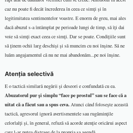
caz nu poate fi decât încrederea în ceea ce simți și în
legitimitatea sentimentelor voastre. E enorm de greu, mai ales
dacă abuzul s-a întâmplat pe perioade lungi de timp, să îți dai
voie să simți exact ceea ce simți. Dar se poate. Condițiile sunt
să ținem ochii larg deschiși și să muncim cu noi înșine. Să ne
luăm angajamentul că nu ne mai abandonăm...pe noi înșine.
Atenția selectivă
E o tactică similară negării și deseori e confundată cu ea.
Abuzatorul pur și simplu
“
face pe prostul” sau se face că a
uitat că a făcut sau a spus ceva.
Atunci când folosește această
tactică, agresorul ignoră avertismentele sau rugămințile
celorlalți și, în general, refuză să acorde atenție oricărui aspect
care l-ar putea distrage de la propria sa agendă.