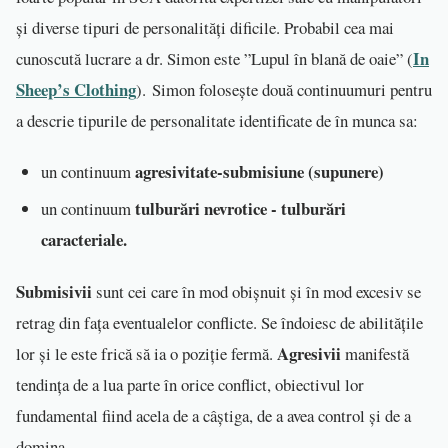
și diverse tipuri de personalități dificile. Probabil cea mai
In
cunoscută lucrare a dr. Simon este ”Lupul în blană de oaie” (
Sheep’s Clothing
). Simon folosește două continuumuri pentru
a descrie tipurile de personalitate identificate de în munca sa:
agresivitate-submisiune (supunere)
un continuum
tulburări nevrotice - tulburări
un continuum
caracteriale.
Submisivii
sunt cei care în mod obișnuit și în mod excesiv se
retrag din fața eventualelor conflicte. Se îndoiesc de abilitățile
Agresivii
lor și le este frică să ia o poziție fermă.
manifestă
tendința de a lua parte în orice conflict, obiectivul lor
fundamental fiind acela de a câștiga, de a avea control și de a
domina.