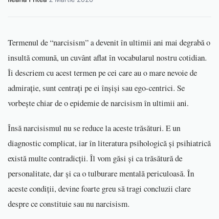
Termenul de “narcisism” a devenit în ultimii ani mai degrabă o
insultă comună, un cuvânt aflat în vocabularul nostru cotidian.
Îi descriem cu acest termen pe cei care au o mare nevoie de
admirație, sunt centrați pe ei înșiși sau ego-centrici. Se
vorbește chiar de o epidemie de narcisism în ultimii ani.
Însă narcisismul nu se reduce la aceste trăsături. E un
diagnostic complicat, iar în literatura psihologică și psihiatrică
există multe contradicții. Îl vom găsi și ca trăsătură de
personalitate, dar și ca o tulburare mentală periculoasă. În
aceste condiții, devine foarte greu să tragi concluzii clare
despre ce constituie sau nu narcisism.