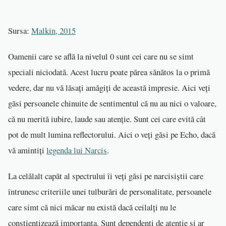
Sursa:
Malkin, 2015
Oamenii care se află la nivelul 0 sunt cei care nu se simt
speciali niciodată. Acest lucru poate părea sănătos la o primă
vedere, dar nu vă lăsați amăgiți de această impresie. Aici veți
găsi persoanele chinuite de sentimentul că nu au nici o valoare,
că nu merită iubire, laude sau atenție. Sunt cei care evită cât
pot de mult lumina reflectorului. Aici o veți găsi pe Echo, dacă
vă amintiți
legenda lui Narcis
.
La celălalt capăt al spectrului îi veți găsi pe narcisiștii care
întrunesc criteriile unei tulburări de personalitate, persoanele
care simt că nici măcar nu există dacă ceilalți nu le
conștientizează importanța. Sunt dependenți de atenție și ar