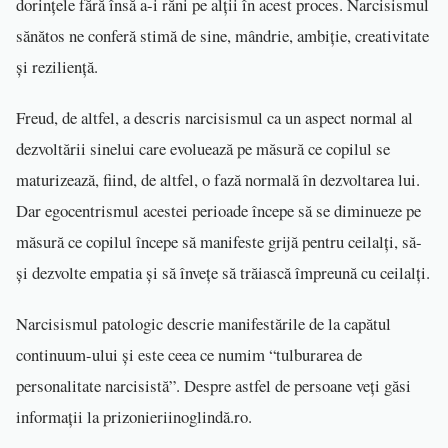
dorințele fără însă a-i răni pe alții în acest proces. Narcisismul
sănătos ne conferă stimă de sine, mândrie, ambiție, creativitate
și reziliență.
Freud, de altfel, a descris narcisismul ca un aspect normal al
dezvoltării sinelui care evoluează pe măsură ce copilul se
maturizează, fiind, de altfel, o fază normală în dezvoltarea lui.
Dar egocentrismul acestei perioade începe să se diminueze pe
măsură ce copilul începe să manifeste grijă pentru ceilalți, să-
și dezvolte empatia și să învețe să trăiască împreună cu ceilalți.
Narcisismul patologic descrie manifestările de la capătul
continuum-ului și este ceea ce numim “tulburarea de
personalitate narcisistă”. Despre astfel de persoane veți găsi
informații la prizonieriinoglindă.ro.