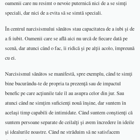
oamenii care nu resimt o nevoie puternică nici de a se simți
speciali, dar nici de a evita să se simtă speciali.
În centrul narcisismului sănătos stau capacitatea de a iubi și de
a fi iubit. Oamenii care se află aici nu urcă de fiecare dată pe
scenă, dar atunci când o fac, îi ridică și pe alții acolo, împreună
cu ei.
Narcisismul sănătos se manifestă, spre exemplu, când te simți
bine bucurându-te de propria ta prezență sau de impactul
benefic pe care acțiunile tale îl au asupra celor din jur. Sau
atunci când ne simțim suficienți nouă înșine, dar suntem în
același timp capabili de intimidate. Când suntem conștienți că
suntem persoane separate de ceilalți și avem încredere în ideile
și idealurile noastre. Când ne străduim să ne satisfacem