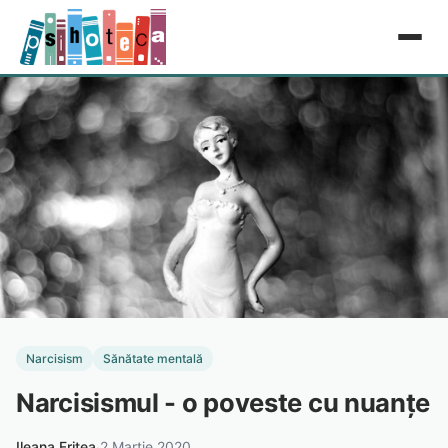
Narcisism
Sănătate mentală
Narcisismul - o poveste cu nuanțe
Ileana Fritea
·
2 Martie 2020