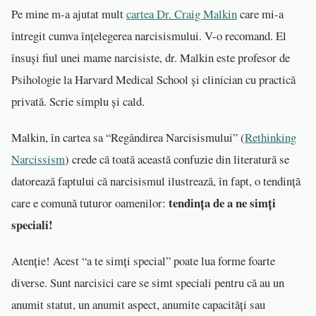
Pe mine m-a ajutat mult
cartea Dr. Craig Malkin
care mi-a
întregit cumva înțelegerea narcisismului. V-o recomand. El
însuși fiul unei mame narcisiste, dr. Malkin este profesor de
Psihologie la Harvard Medical School și clinician cu practică
privată. Scrie simplu și cald.
Malkin, în cartea sa “Regândirea Narcisismului” (
Rethinking
Narcissism
) crede că toată această confuzie din literatură se
datorează faptului că narcisismul ilustrează, în fapt, o tendință
tendin
ț
a de a ne sim
ț
i
care e comună tuturor oamenilor:
speciali!
Atenție! Acest “a te simți special” poate lua forme foarte
diverse. Sunt narcisici care se simt speciali pentru că au un
anumit statut, un anumit aspect, anumite capacități sau