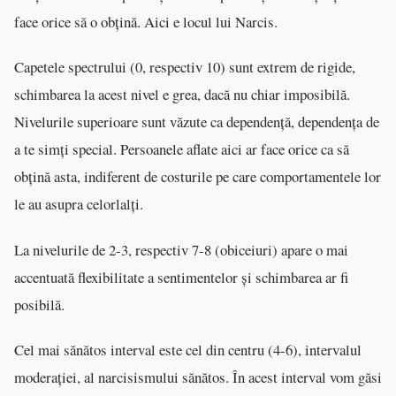
face orice să o obțină. Aici e locul lui Narcis.
Capetele spectrului (0, respectiv 10) sunt extrem de rigide,
schimbarea la acest nivel e grea, dacă nu chiar imposibilă.
Nivelurile superioare sunt văzute ca dependență, dependența de
a te simți special. Persoanele aflate aici ar face orice ca să
obțină asta, indiferent de costurile pe care comportamentele lor
le au asupra celorlalți.
La nivelurile de 2-3, respectiv 7-8 (obiceiuri) apare o mai
accentuată flexibilitate a sentimentelor și schimbarea ar fi
posibilă.
Cel mai sănătos interval este cel din centru (4-6), intervalul
moderației, al narcisismului sănătos. În acest interval vom găsi