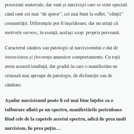
posesiuni materiale, dar sunt și narcisiști care se simt speciali
când sunt cei mai “de ajutor”, cei mai buni la suflet, “sfinții”
comunității. Diferențele pot fi înșelătoare, dar nu uitați că
motivele servesc, în esență, același scop: propria persoană.
Caracterul sănătos sau patologic al narcisismului e dat de
intensitatea și frecvența
anumitor comportamente. Cu toții
avem această tendință, dar gradul în care o manifestăm ne
situează mai aproape de patologie, de disfuncție sau de
sănătate.
Așadar narcisismul poate fi cel mai bine înțeles ca o
tulburare aflată pe un spectru, manifestările periculoase
fiind cele de la capetele acestui spectru, adică fie prea mult
narcisism, fie prea puțin…