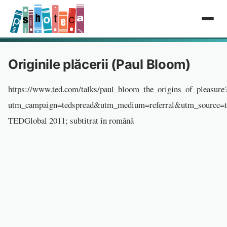
Originile plăcerii (Paul Bloom)
https://www.ted.com/talks/paul_bloom_the_origins_of_pleasure
utm_campaign=tedspread&utm_medium=referral&utm_source=t
TEDGlobal 2011; subtitrat în română