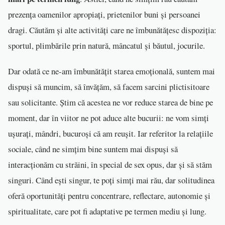
prezența oamenilor apropiați, prietenilor buni și persoanei
dragi. Căutăm și alte activități care ne îmbunătățesc dispoziția:
sportul, plimbările prin natură, mâncatul și băutul, jocurile.
Dar odată ce ne-am îmbunătățit starea emoțională, suntem mai
dispuși să muncim, să învățăm, să facem sarcini plictisitoare
sau solicitante. Știm că acestea ne vor reduce starea de bine pe
moment, dar în viitor ne pot aduce alte bucurii: ne vom simți
ușurați, mândri, bucuroși că am reușit. Iar referitor la relațiile
sociale, când ne simțim bine suntem mai dispuși să
interacționăm cu străini, în special de sex opus, dar și să stăm
singuri. Când ești singur, te poți simți mai rău, dar solitudinea
oferă oportunități pentru concentrare, reflectare, autonomie și
spiritualitate, care pot fi adaptative pe termen mediu și lung.