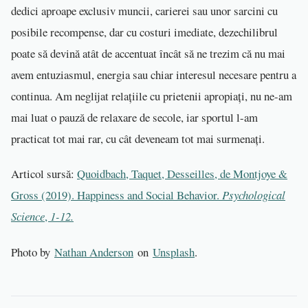
dedici aproape exclusiv muncii, carierei sau unor sarcini cu
posibile recompense, dar cu costuri imediate, dezechilibrul
poate să devină atât de accentuat încât să ne trezim că nu mai
avem entuziasmul, energia sau chiar interesul necesare pentru a
continua. Am neglijat relațiile cu prietenii apropiați, nu ne-am
mai luat o pauză de relaxare de secole, iar sportul l-am
practicat tot mai rar, cu cât deveneam tot mai surmenați.
Articol sursă:
Quoidbach, Taquet, Desseilles, de Montjoye &
Gross (2019). Happiness and Social Behavior.
Psychological
Science
,
1-12.
Photo by
Nathan Anderson
on
Unsplash
.