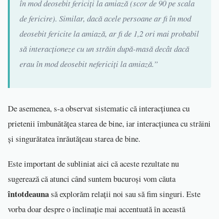
în mod deosebit fericiți la amiază (scor de 90 pe scala
de fericire). Similar, dacă acele persoane ar fi în mod
deosebit fericite la amiază, ar fi de 1,2 ori mai probabil
să interacționeze cu un străin după-masă decât dacă
erau în mod deosebit nefericiți la amiază.
”
De asemenea, s-a observat sistematic că interacțiunea cu
prietenii îmbunătățea starea de bine, iar interacțiunea cu străini
și singurătatea înrăutățeau starea de bine.
Este important de subliniat aici că aceste rezultate nu
sugerează că atunci când suntem bucuroși vom căuta
întotdeauna
să explorăm relații noi sau să fim singuri. Este
vorba doar despre o înclinație mai accentuată în această