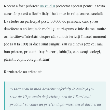
Recent a fost publicat
un studiu
proiectat special pentru a testa
această ipoteză a flexibilității hedonice în relaționarea socială.
La studiu au participat peste 30.000 de persoane care și-au
descărcat o aplicație de mobil și au răspuns zilnic de mai multe
ori la câteva întrebări despre cât sunt de fericiți în acel moment
(de la 0 la 100) și dacă sunt singuri sau cu cineva (ex: cel mai
bun prieten, prieteni, frați/surori, iubit(ă), cunoscuți, colegi,
părinți, copii, colegi, străini).
Rezultatele au arătat că:
”
Dacă erau în mod deosebit nefericiți la amiază (cu
scor de 10 pe scala de fericire), era de 1,8 ori mai
probabil să caute un prieten după-masă decât dacă erau