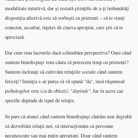
modalitate intuitivă, dar și testată științific de a-ți îmbunătăți
dispoziția afectivă este să vorbești cu prietenii – să te simți
conectat, ascultat, înțeles de cineva apropiat, care știi că te
apreciază.
Dar cum stau lucrurile dacă schimbăm perspectiva? Oare când
suntem binedispuși vom căuta să petrecem timp cu prietenii?
Suntem înclinați să cultivăm relațiile sociale când suntem
fericiți? Intuiția s-ar putea să vă spună "da", însă răspunsul
psihologilor este (ca de obicei): "
depinde"
. Iar în acest caz
specific depinde de tipul de relație.
Se pare că atunci când suntem binedispuși căutăm mai degrabă
să dezvoltăm relații noi, să interacționăm cu persoane
necunoscute sau mai puțin apropiate. Doar când suntem