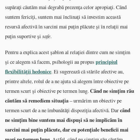
supărați căutăm mai degrabă prezența celor apropiați. Când
suntem fericiți, suntem mai înclinați să investim această
resursă afectivă în sarcini mai puțin plăcute și în relații mai
puțin suportive și
safe
.
Pentru a explica acest șablon al relației dintre cum ne simțim
principiul
și ce alegem să facem, psihologii au propus
flexibilității hedonice
. Ei sugerează că stările afective au,
printre altele, rolul de a ne ajuta să alegem între obiective pe
Când ne simțim rău
termen scurt și obiective pe termen lung.
căutăm să remediem situația
– urmărim un obiectiv pe
când
termen scurt de a ne îmbunătăți dispoziția afectivă. Dar
ne simțim bine suntem mai dispuși să ne implicăm în
sarcini mai puțin plăcute, dar cu potențiale beneficii mai
mari pe termen lung
. Astfel, când ne simțim rău căutăm