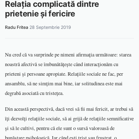
Relația complicată dintre
prietenie și fericire
Radu Fritea
·
28 Septembrie 2019
Nu cred că va surprinde pe nimeni afirmația următoare: starea
noastră afectivă se îmbunătățește când interacționăm cu
prieteni și persoane apropiate. Relațiile sociale ne fac, per
ansamblu, să ne simțim mai bine, iar solitudinea este mai
degrabă asociată cu tristețea.
Din această perspectivă, dacă vrei să fii mai fericit, ar trebui să
îți dezvolți relațiile sociale, să ai grijă de relațiile semnificative
și să le cultivi, pentru că ele sunt o sursă valoroasă de
bunăstare psihologică. Iar când ești trist sau frustrat, o