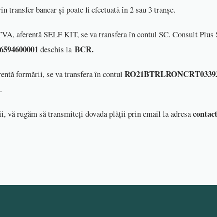
in transfer bancar și poate fi efectuată în 2 sau 3 tranșe.
TVA, aferentă SELF KIT, se va transfera în contul SC. Consult Plus
594600001
BCR.
deschis la
RO21BTRLRONCRT03393
entă formării, se va transfera în contul
.
contac
ii, vă rugăm să transmiteți dovada plății prin email la adresa