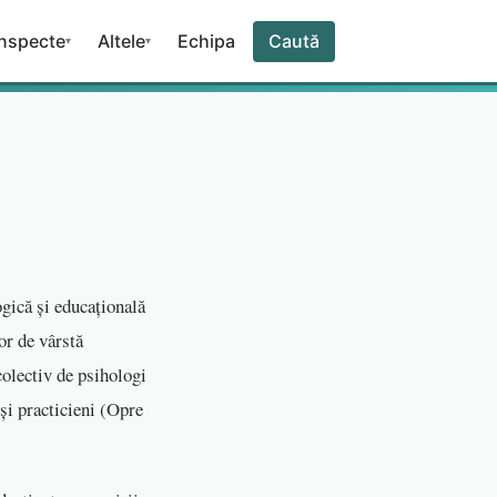
nspecte
Altele
Echipa
Caută
▾
▾
gică și educațională
or de vârstă
colectiv de psihologi
și practicieni (Opre