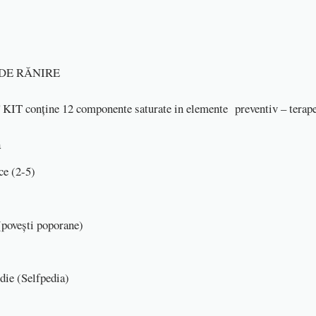
DE RĂNIRE
KIT conține 12 componente saturate in elemente preventiv – terape
ă
ce (2-5)
 (povești poporane)
die (Selfpedia)