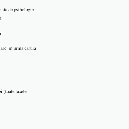
isia de psihologie
ă.
o.
are, în urma căruia
ei
(toate taxele