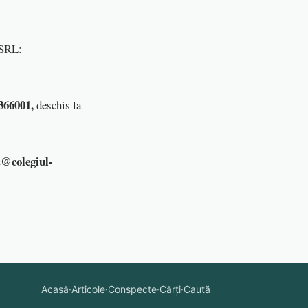
 SRL:
66001,
deschis la
t@colegiul-
Acasă
·
Articole
·
Conspecte
·
Cărți
·
Caută