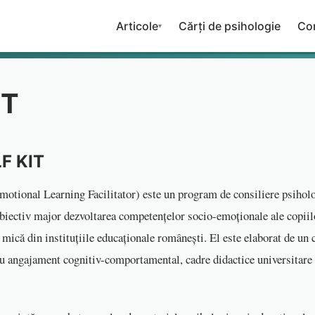
Articole
Cărți de psihologie
Co
▾
IT
LF KIT
tional Learning Facilitator) este un program de consiliere psiholo
obiectiv major dezvoltarea competențelor socio-emoționale ale copiil
 mică din instituțiile educaționale românești. El este elaborat de un 
cu angajament cognitiv-comportamental, cadre didactice universitare 