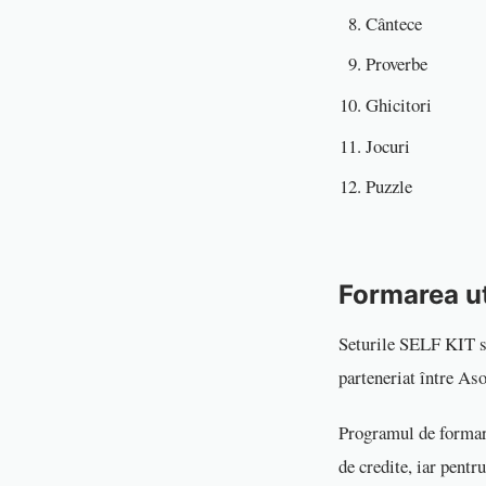
Cântece
Proverbe
Ghicitori
Jocuri
Puzzle
Formarea ut
Seturile SELF KIT su
parteneriat între As
Programul de formare
de credite, iar pent