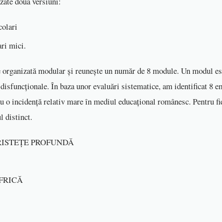
izate două versiuni:
olari
ri mici.
e organizată modular și reunește un număr de 8 module. Un modul est
disfuncționale. În baza unor evaluări sistematice, am identificat 8 e
au o incidență relativ mare în mediul educațional românesc. Pentru fie
 distinct.
TRISTEŢE PROFUNDĂ
 FRICĂ