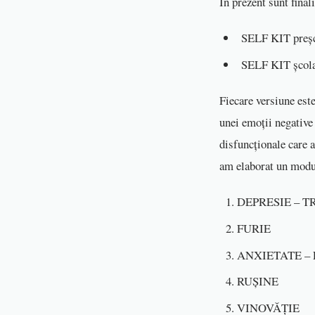
În prezent sunt final
SELF KIT preșc
SELF KIT școla
Fiecare versiune est
unei emoții negative 
disfuncționale care 
am elaborat un modul
DEPRESIE – 
FURIE
ANXIETATE –
RUŞINE
VINOVĂŢIE