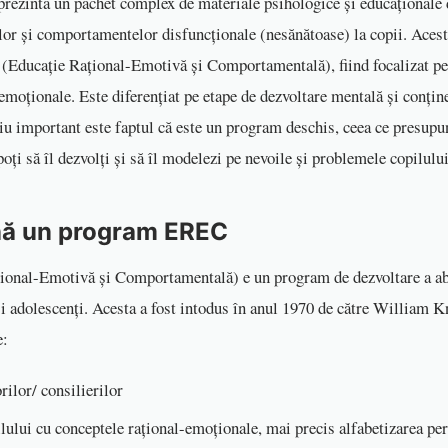
ezintă un pachet complex de materiale psihologice și educaționale d
lor și comportamentelor disfuncționale (nesănătoase) la copii. Aces
 (Educație Rațional-Emotivă și Comportamentală), fiind focalizat p
moționale. Este diferențiat pe etape de dezvoltare mentală și conțin
iu important este faptul că este un program deschis, ceea ce presupu
poți să îl dezvolți și să îl modelezi pe nevoile și problemele copilului
ă un program EREC
onal-Emotivă și Comportamentală) e un program de dezvoltare a abil
și adolescenți. Acesta a fost intodus în anul 1970 de către William 
e:
ilor/ consilierilor
ilului cu conceptele rațional-emoționale, mai precis alfabetizarea pe