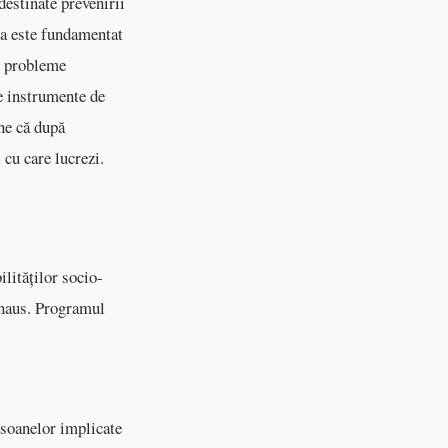
estinate prevenirii
ta este fundamentat
e probleme
e instrumente de
ne că după
 cu care lucrezi.
ităților socio-
Knaus. Programul
rsoanelor implicate