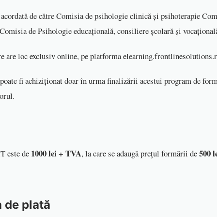
acordată de către Comisia de psihologie clinică și psihoterapie Com
 Comisia de Psihologie educațională, consiliere școlară și vocațional
 are loc exclusiv online, pe platforma elearning.frontlinesolutions.r
ate fi achiziționat doar în urma finalizării acestui program de form
torul.
1000 lei + TVA
500 l
T este de
, la care se adaugă prețul formării de
 de plată