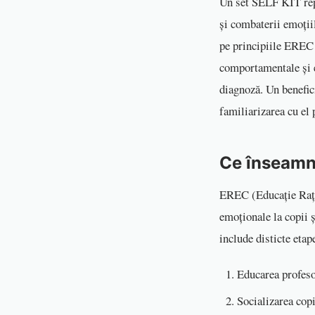
Un set SELF KIT repr
și combaterii emoții
pe principiile EREC
comportamentale și e
diagnoză. Un benefic
familiarizarea cu el 
Ce înseamn
EREC (Educație Rați
emoționale la copii 
include disticte etap
Educarea profesor
Socializarea cop