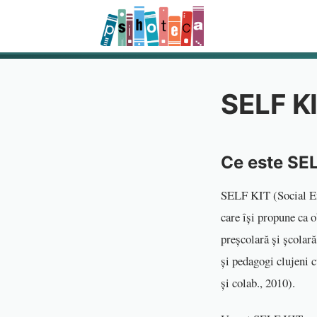
SELF K
Ce este SE
SELF KIT (Social Emo
care își propune ca 
preșcolară și școlară
și pedagogi clujeni 
și colab., 2010).