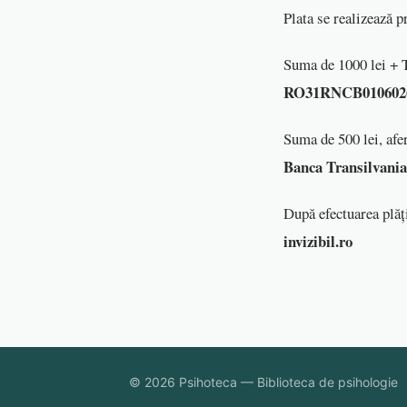
Plata se realizează pr
Suma de 1000 lei + 
RO31RNCB0106026
Suma de 500 lei, afer
Banca Transilvania
După efectuarea plăț
invizibil.ro
© 2026 Psihoteca — Biblioteca de psihologie