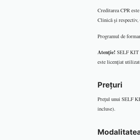
Creditarea CPR este 
Clinică și respectiv,
Programul de formare
Atenție!
SELF KIT po
este licențiat utiliza
Prețuri
Prețul unui SELF KI
incluse).
Modalitatea