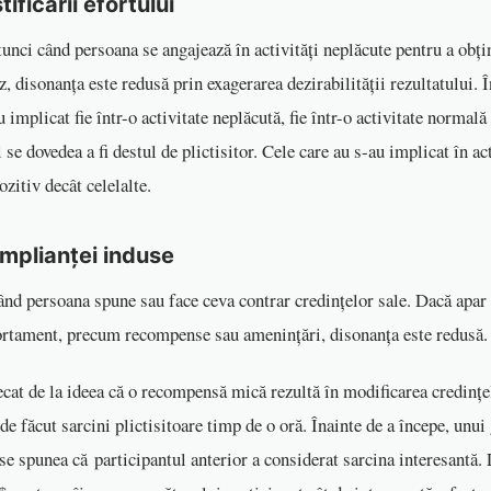
ificării efortului
unci când persoana se angajează în activități neplăcute pentru a obți
az, disonanța este redusă prin exagerarea dezirabilității rezultatului. 
 implicat fie într-o activitate neplăcută, fie într-o activitate normală 
se dovedea a fi destul de plictisitor. Cele care au s-au implicat în ac
ozitiv decât celelalte.
mplianței induse
ând persoana spune sau face ceva contrar credințelor sale. Dacă apar 
portament, precum recompense sau amenințări, disonanța este redus
ecat de la ideea că o recompensă mică rezultă în modificarea credințe
 de făcut sarcini plictisitoare timp de o oră. Înainte de a începe, unui
 se spunea că participantul anterior a considerat sarcina interesantă. L