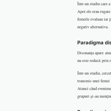
Într-un studiu care a
Apoi ele erau rugate 
femeile evaluau iar p
negativ alternativa
Paradigma
di
Disonanța apare atun
nu este redusă prin 
Într-un studiu, cerce
transmis unei femei m
Atunci când eveniment
grupuri și-au mențin