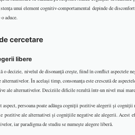
zistența unui element cognitiv-comportamental depinde de disconfortu
e o aduce.
de cercetare
erii libere
ă o decizie, nivelul de disonanță crește, fiind în conflict aspectele ne
e alternativelor. În același timp, consonanța este crescută de aspectel
tive ale alternativelor. Deciziile dificile rezultă într-un nivel mai m
t aspect, persoana poate adăuga cogniții pozitive alegerii și cogniții 
e pozitive ale alternativei și cognițiile negative ale alegerii. Acest 
tivelor, iar paradigma de studiu se numește alegere liberă.