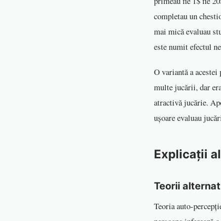
primeau fie 1$ fie 20
completau un chestio
mai mică evaluau stu
este numit efectul n
O variantă a acestei 
multe jucării, dar er
atractivă jucărie. Ap
ușoare evaluau jucăr
Explicații 
Teorii alterna
Teoria auto-percepți