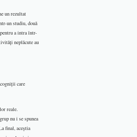
ne un rezultat
Într-un studiu, două
pentru a intra într-
tivități neplăcute au
cogniții care
ă.
lor reale.
 grup nu i se spunea
a final, aceștia