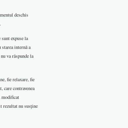
amentul deschis
ul.
e sunt expuse la
u starea internă a
a nu va răspunde la
e, fie relaxare, fie
at, care contravenea
u modificat
t rezultat nu susține