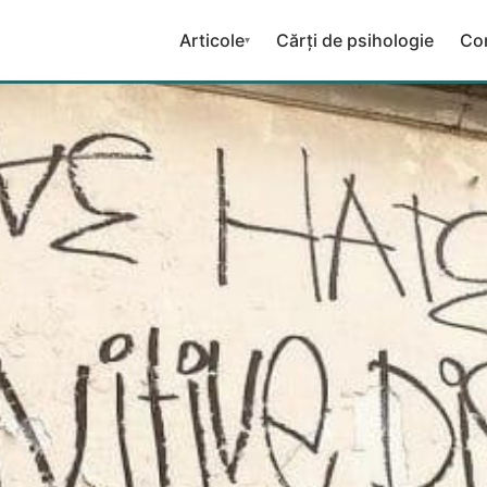
Articole
Cărți de psihologie
Co
▾