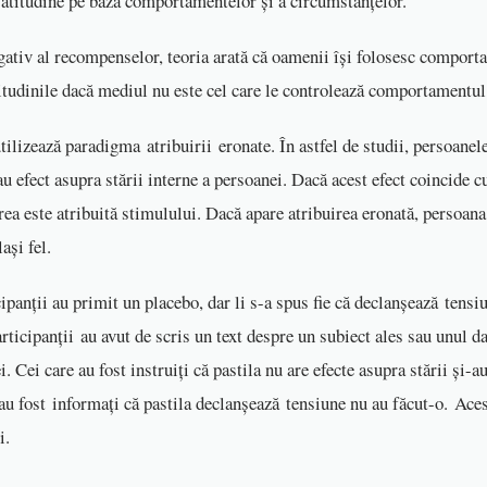
 atitudine pe baza comportamentelor și a circumstanțelor.
gativ al recompenselor, teoria arată că oamenii își folosesc comport
titudinile dacă mediul nu este cel care le controlează comportament
utilizează paradigma atribuirii eronate. În astfel de studii, persoanel
au efect asupra stării interne a persoanei. Dacă acest efect coincide c
rea este atribuită stimulului. Dacă apare atribuirea eronată, persoan
elași fel.
cipanții au primit un placebo, dar li s-a spus fie că declanșează tensiun
rticipanții au avut de scris un text despre un subiect ales sau unul d
i. Cei care au fost instruiți că pastila nu are efecte asupra stării și-a
 au fost informați că pastila declanșează tensiune nu au făcut-o. Aces
iei.