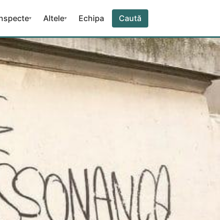
nspecte
Altele
Echipa
Caută
▾
▾