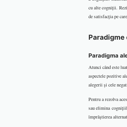
cu alte cogniții. Re
de satisfacția pe car
Paradigme 
Paradigma aleg
Atunci când este luat
aspectele pozitive al
alegerii și cele nega
Pentru a rezolva aces
sau elimina cognițiil
împrăștierea alterna