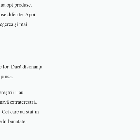
lua opt produse.
use diferite. Apoi
legerea și mai
e lor. Dacă disonanța
respinsă.
ereștrii i-au
navă extraterestră.
 Cei care au stat în
vedit bunătate.