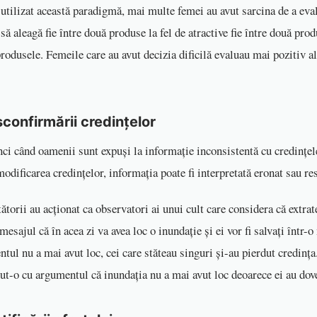
 utilizat această paradigmă, mai multe femei au avut sarcina de a eva
să aleagă fie între două produse la fel de atractive fie între două prod
rodusele. Femeile care au avut decizia dificilă evaluau mai pozitiv a
.
sconfirmării
credințelor
ci când oamenii sunt expuși la informație inconsistentă cu credințel
modificarea credințelor, informația poate fi interpretată eronat sau 
tătorii au acționat ca observatori ai unui cult care considera că extrat
esajul că în acea zi va avea loc o inundație și ei vor fi salvați într-o 
ul nu a mai avut loc, cei care stăteau singuri și-au pierdut credința.
ut-o cu argumentul că inundația nu a mai avut loc deoarece ei au do