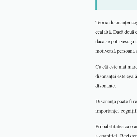
Teoria disonanței cog
cealaltă. Dacă două 
dacă se potrivesc și
motivează persoana s
Cu cât este mai mare
disonanței este egal
disonante.
Disonanța poate fi r
importanței cogniții
Probabilitatea ca o 
a cogniției. Rezisten