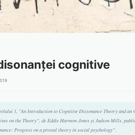
disonanței cognitive
2019
tolului 1, ”An Introduction to Cognitive Dissonance Theory and an 
ives on the Theory”, de Eddie Harmon-Jones și Judson Mills, public
nance: Progress on a pivotal theory in social psychology”.