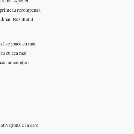
arcina. Apoi ei
re primeau recompensa
dinal. Rezultatul
 să se joace cu mai
cau cu cea mai
imeau amenințări
otivaționale în care