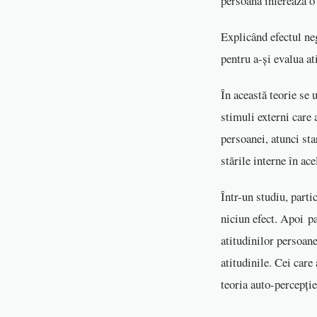
persoana inferează o
Explicând efectul ne
pentru a-și evalua a
În această teorie se 
stimuli externi care 
persoanei, atunci sta
stările interne în ac
Într-un studiu, parti
niciun efect. Apoi pa
atitudinilor persoane
atitudinile. Cei care
teoria auto-percepț