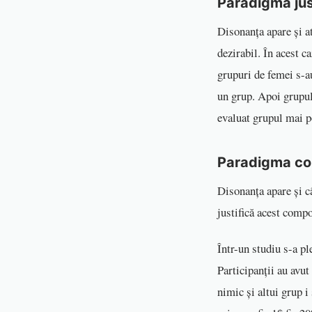
Paradigma just
Disonanța apare și at
dezirabil. În acest c
grupuri de femei s-au
un grup. Apoi grupul 
evaluat grupul mai p
Paradigma co
Disonanța apare și c
justifică acest com
Într-un studiu s-a pl
Participanții au avut
nimic și altui grup i