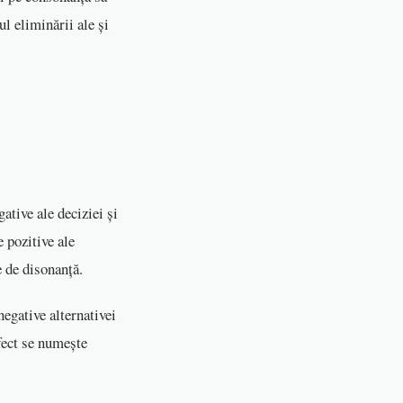
l eliminării ale și
gative ale deciziei și
e pozitive ale
are de disonanță.
negative alternativei
efect se numește