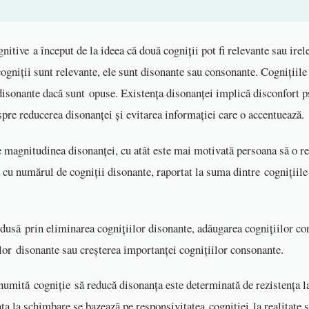
nitive a început de la ideea că două cogniții pot fi relevante sau ire
cogniții sunt relevante, ele sunt disonante sau consonante. Cognițiil
 disonante dacă sunt opuse. Existența disonanței implică disconfort p
pre reducerea disonanței și evitarea informației care o accentuează
 magnitudinea disonanței, cu atât este mai motivată persoana să o 
ă cu numărul de cogniții disonante, raportat la suma dintre cognițiile
edusă prin eliminarea cognițiilor disonante, adăugarea cognițiilor c
lor disonante sau creșterea importanței cognițiilor consonante.
anumită cogniție să reducă disonanța este determinată de rezistența 
ța la schimbare se bazează pe responsivitatea cogniției la realitate 