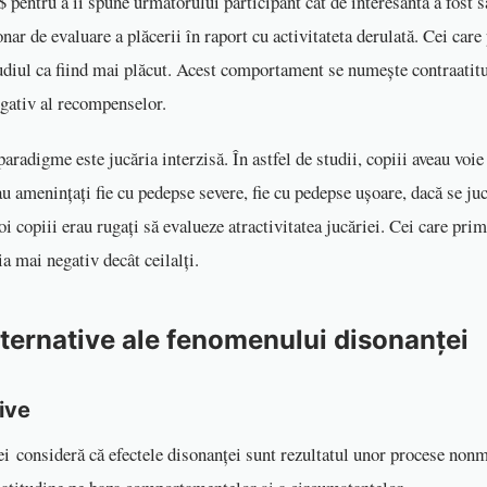
$ pentru a îi spune următorului participant cât de interesantă a fost s
nar de evaluare a plăcerii în raport cu activitateta derulată. Cei ca
diul ca fiind mai plăcut. Acest comportament se numește contraatitu
egativ al recompenselor.
paradigme este jucăria interzisă. În astfel de studii, copiii aveau voie
au amenințați fie cu pedepse severe, fie cu pedepse ușoare, dacă se ju
oi copiii erau rugați să evalueze atractivitatea jucăriei. Cei care pr
ia mai negativ decât ceilalți.
alternative ale fenomenului disonanței
tive
ei consideră că efectele disonanței sunt rezultatul unor procese nonm