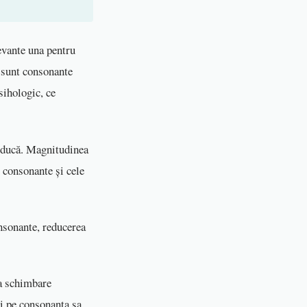
levante una pentru
e sunt consonante
sihologic, ce
.
reducă. Magnitudinea
 consonante și cele
onsonante, reducerea
la schimbare
și pe consonanța sa