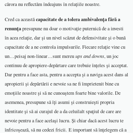
cărora nu reflectăm îndeajuns în relațiile noastre.
capacitate de a tolera ambivalența fără a
Cred ca această
renunța
presupune nu doar o motivație puternică de a investi
în acea relație, dar și un nivel scăzut de defensivitate și o bună
capacitate de a ne controla impulsurile. Fiecare relație vine cu
un…peisaj non-linear…sunt mereu
ups and downs
, un joc
continuu de apropiere-depărtare care trebuie înțeles și acceptat.
Dar pentru a face asta, pentru a accepta și a naviga acest dans al
apropierii și depărtării e nevoie sa ne fi împrietenit bine cu
emoțiile noastre și să ne cunoaștem foarte bine valorile. De
asemenea, presupune să îți asumi și construiești propria
identitate și să ai curajul de a da celuilalt spațiul de care are
nevoie pentru a face același lucru. Și chiar dacă acest lucru te
înfricoșează, să nu cedezi fricii. E important să înțelegem că a