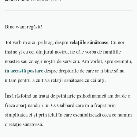
Bine v-am regăsit!
relațiile sănătoase
Tot vorbim aici, pe blog, despre
. Cu noi
înșine și cu cei din jurul nostru, fie că e vorba de familiile
noastre sau colegii noștri de serviciu. Am vorbit, spre exemplu,
în
această
postare
despre drepturile de care ar fi bine să nu
uităm pentru a cultiva relații sănătoase cu ceilalți.
Însă răsfoind un tratat de psihiatrie psihodinamică am dat de o
frază aparținându-i lui O. Gabbard care m-a frapat prin
simplitatea ei și prin felul în care esențializează ceea ce numim
o relație sănătoasă.