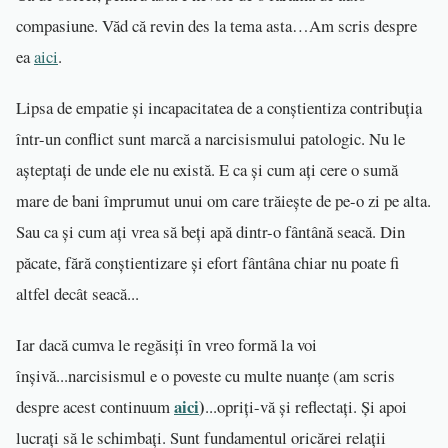
compasiune. Văd că revin des la tema asta…Am scris despre
ea
aici
.
Lipsa de empatie și incapacitatea de a conștientiza contribuția
într-un conflict sunt marcă a narcisismului patologic. Nu le
așteptați de unde ele nu există. E ca și cum ați cere o sumă
mare de bani împrumut unui om care trăiește de pe-o zi pe alta.
Sau ca și cum ați vrea să beți apă dintr-o fântână seacă. Din
păcate, fără conștientizare și efort fântâna chiar nu poate fi
altfel decât seacă...
Iar dacă cumva le regăsiți în vreo formă la voi
înșivă...narcisismul e o poveste cu multe nuanțe (am scris
aici
)
despre acest continuum
...opriți-vă și reflectați. Și apoi
lucrați să le schimbați. Sunt fundamentul oricărei relații