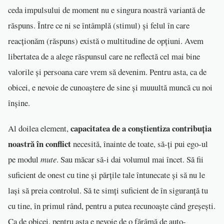
ceda impulsului de moment nu e singura noastră variantă de
răspuns. Între ce ni se întâmplă (stimul) și felul în care
reacționăm (răspuns) există o multitudine de opțiuni. Avem
libertatea de a alege răspunsul care ne reflectă cel mai bine
valorile și persoana care vrem să devenim. Pentru asta, ca de
obicei, e nevoie de cunoaștere de sine și muuultă muncă cu noi
înșine.
capacitatea de a conștientiza contribuția
Al doilea element,
noastră în conflict
necesită, înainte de toate, să-ți pui ego-ul
pe modul
mute
. Sau măcar să-i dai volumul mai încet. Să fii
suficient de onest cu tine și părțile tale întunecate și să nu le
lași să preia controlul. Să te simți suficient de în siguranță tu
cu tine, în primul rând, pentru a putea recunoaște când greșești.
Ca de obicei, pentru asta e nevoie de o fărâmă de auto-