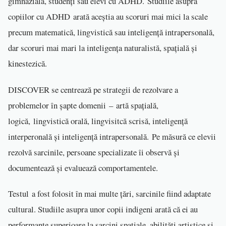
gimnazială, studenți sau elevi cu ADHD. Studiile asupra
copiilor cu ADHD arată aceștia au scoruri mai mici la scale
precum matematică, lingvistică sau inteligență intrapersonală,
dar scoruri mai mari la inteligența naturalistă, spațială și
kinestezică.
DISCOVER se centrează pe strategii de rezolvare a
problemelor în șapte domenii – artă spațială,
logică, lingvistică orală, lingvisitcă scrisă, inteligență
interperonală și inteligență intrapersonală. Pe măsură ce elevii
rezolvă sarcinile, persoane specializate îi observă și
documentează și evaluează comportamentele.
Testul a fost folosit în mai multe țări, sarcinile fiind adaptate
cultural. Studiile asupra unor copii indigeni arată că ei au
performanțe superioare la sarcini spațiale, abilități artistice și