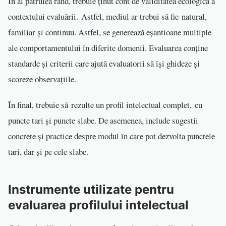
În al patrulea rând, trebuie ținut cont de validitatea ecologică a
contextului evaluării. Astfel, mediul ar trebui să fie natural,
familiar și continuu. Astfel, se generează eșantioane multiple
ale comportamentului în diferite domenii. Evaluarea conține
standarde și criterii care ajută evaluatorii să își ghideze și
scoreze observațiile.
În final, trebuie să rezulte un profil intelectual complet, cu
puncte tari și puncte slabe. De asemenea, include sugestii
concrete și practice despre modul în care pot dezvolta punctele
tari, dar și pe cele slabe.
In
s
trumente utilizate pentru
ev
aluarea profilului intelectual