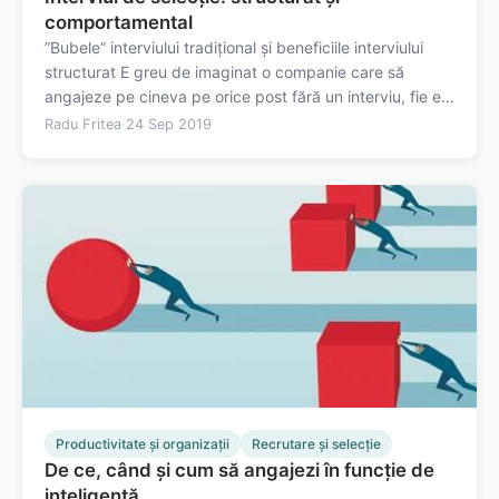
comportamental
”Bubele” interviului tradițional și beneficiile interviului
structurat E greu de imaginat o companie care să
angajeze pe cineva pe orice post fără un interviu, fie el
și sumar. De departe, interviul este cea mai utilizată
Radu Fritea
·
24 Sep 2019
metodă de selecție, atât de către recruiteri, cât și de
manageri. În mod…
Productivitate și organizații
Recrutare și selecție
De ce, când și cum să angajezi în funcție de
inteligență