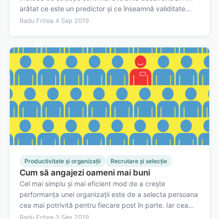
arătat ce este un predictor și ce înseamnă validitate
predictivă. Îmi dau seama că aceste explicații sunt un
Radu Fritea
·
4 Sep 2019
pic tehnice, așa că dați-mi voie să folosesc de data asta
o metaforă pentru…
Productivitate și organizații
Recrutare și selecție
Cum să angajezi oameni mai buni
Cel mai simplu și mai eficient mod de a crește
performanța unei organizații este de a selecta persoana
cea mai potrivită pentru fiecare post în parte. Iar cea
mai bună modalitate de a selecta pe cine angajezi
Radu Fritea
·
3 Sep 2019