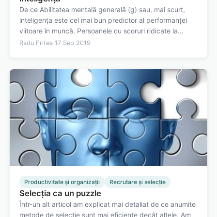
De ce Abilitatea mentală generală (g) sau, mai scurt,
inteligența este cel mai bun predictor al performanței
viitoare în muncă. Persoanele cu scoruri ridicate la
testele de inteligență tind să aibă, în medie, rezultate
Radu Fritea
·
17 Sep 2019
mai bune la job, iar cei cu rezultate scăzute la testele de
inteligență tind să…
Productivitate și organizații
Recrutare și selecție
Selecția ca un puzzle
Într-un alt articol am explicat mai detaliat de ce anumite
metode de selecție sunt mai eficiente decât altele. Am