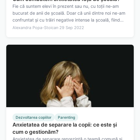
Fie că suntem elevi în prezent sau nu, cu toții ne-am
bucurat de anii de școală. Doar că unii dintre noi ne-am
confruntat și cu trăiri negative intense la școală, fiind
îngrijorați din varii motive, cum ar fi performanțele,
Alexandra Popa-Stoican
·
29 Sep 2022
părerile colegilor sau ale profesorilor. Uneori este posibil
să fi…
Dezvoltarea copiilor
Parenting
Anxietatea de separare la copii: ce este și
cum o gestionăm?
Anxietatea de separare reprezintă o teamă comună și