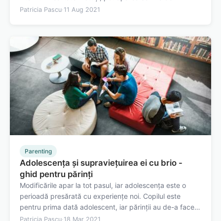
întrebare în ceea ce privește normalitatea lor în
Patricia Pascu
·
11 Aug 2021
dezvoltarea copiilor. În cele ce urmează vom discuta
anumite mituri, istoricul acestor…
Parenting
Adolescența și supraviețuirea ei cu brio -
ghid pentru părinți
Modificările apar la tot pasul, iar adolescența este o
perioadă presărată cu experiențe noi. Copilul este
pentru prima dată adolescent, iar părinții au de-a face
pentru prima oară cu unul. În cele ce urmează ne vom
Patricia Pascu
·
18 Mar 2021