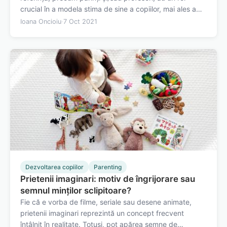
crucial în a modela stima de sine a copiilor, mai ales a
celor de vârstă școlară mică. Chiar și în rândul părinților
Ioana Oncioiu
·
7 Oct 2021
cu cele mai bune intenții, pot apărea adesea
comportamente ce dăunează…
Dezvoltarea copiilor
Parenting
Prietenii imaginari: motiv de îngrijorare sau
semnul minților sclipitoare?
Fie că e vorba de filme, seriale sau desene animate,
prietenii imaginari reprezintă un concept frecvent
întâlnit în realitate. Totuși, pot apărea semne de