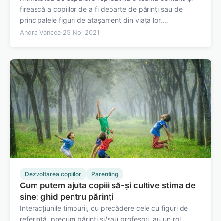
firească a copiilor de a fi departe de părinți sau de
principalele figuri de atașament din viața lor.
Comportamentul care apare în momentul separării
Andra Vancea
·
25 Noi 2021
poartă numele de protest de separare. De regulă, copiii
plâng în momentul separării de părinte,…
Dezvoltarea copiilor
Parenting
Cum putem ajuta copiii să-și cultive stima de
sine: ghid pentru părinți
Interacțiunile timpurii, cu precădere cele cu figuri de
referință, precum părinți și/sau profesori, au un rol