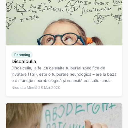
Parenting
Discalculia
Discalculia, la fel ca celelalte tulburări specifice de
învățare (TSI), este o tulburare neurologică – are la bază
o disfuncție neurobiologică și necesită consultul unui
logoped pentru a fi diagnosticată. În cazul specific al
Nicoleta Mierlă
·
28 Mai 2020
discalculiei este afectată capacitatea creierului de a
opera cu numere,…