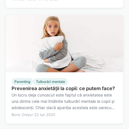
concentra pe ce se petrece, de ce și cum ne ajutăm
reciproc în cadrul familiei…
Parenting
Tulburări mentale
Prevenirea anxietății la copii: ce putem face?
Un lucru deja cunoscut este faptul că anxietatea este
una dintre cele mai întâlnite tulburări mentale la copii și
adolescenți. Chiar dacă apariția acesteia este oarecum
comună, atât adolescenții cât și copii sunt considerați
Boris Onișor
·
22 Iun 2020
categorii de risc. În cazul lor, dacă este neglijată,
anxietatea poate…