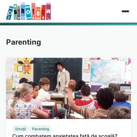
Parenting
Emoții
Parenting
Cum combatem anxietatea faţă de şcoală?