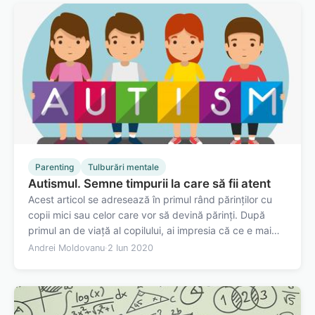
Parenting
Tulburări mentale
Autismul. Semne timpurii la care să fii atent
Acest articol se adresează în primul rând părinților cu
copii mici sau celor care vor să devină părinți. După
primul an de viață al copilului, ai impresia că ce e mai
greu a trecut. Au trecut nopțile nedormite, colicile și
Andrei Moldovanu
·
2 Iun 2020
durerile de creștere a dinților. Acum copilul face primii
pași, începe să…