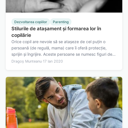
Dezvoltarea copiilor
Parenting
Stilurile de atașament și formarea lor în
copilărie
Orice copil are nevoie să se atașeze de cel puțin o
persoană (de regulă, mama) care îi oferă protecție,
sprijin și îngrijire. Aceste persoane se numesc figuri de
atașament, iar atunci când sunt separați de ele, copiii
Dragoș Munteanu
·
17 Ian 2020
mici plâng, se agață de ei, îi caută prin jur. Toate aceste
manifestări ale…