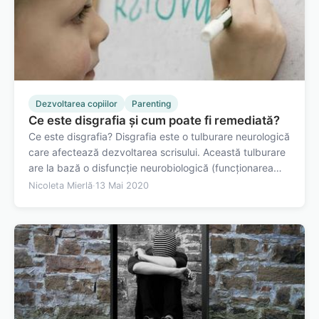
Dezvoltarea copiilor
Parenting
Ce este disgrafia și cum poate fi remediată?
Ce este disgrafia? Disgrafia este o tulburare neurologică
care afectează dezvoltarea scrisului. Această tulburare
are la bază o disfuncție neurobiologică (funcționarea
anormală a unei anumite regiuni din creier sau sistemul
Nicoleta Mierlă
·
13 Mai 2020
nervos periferic). Pentru diagnosticarea ei este necesar
consultul unui…