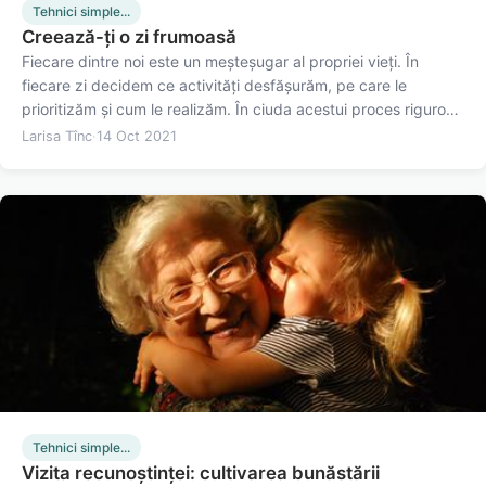
Tehnici simple...
Creează-ți o zi frumoasă
Fiecare dintre noi este un meșteșugar al propriei vieți. În
fiecare zi decidem ce activități desfășurăm, pe care le
prioritizăm și cum le realizăm. În ciuda acestui proces riguros
de planificare, câteodată putem constata că zilele pur și
Larisa Tînc
·
14 Oct 2021
simplu fug pe lângă noi, precum atleții olimpici. De cele…
Tehnici simple...
Vizita recunoștinței: cultivarea bunăstării