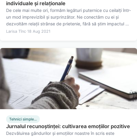
individuale și relaționale
De cele mai multe ori, formăm legături puternice cu ceilalți într-
un mod imprevizibil și surprinzător. Ne conectăm cu ei și
dezvoltăm relații strânse de prietenie, fără să știm impactul pe
care aceștia îl vor avea asupra noastră. După o perioadă de
Larisa Tînc
·
18 Aug 2021
timp, când reflectăm asupra contribuției…
Tehnici simple...
Jurnalul recunoștinței: cultivarea emoțiilor pozitive
Dezvăluirea gândurilor și emoțiilor noastre în scris este