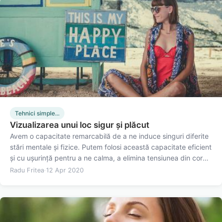
Tehnici simple...
Vizualizarea unui loc sigur și plăcut
Avem o capacitate remarcabilă de a ne induce singuri diferite
stări mentale și fizice. Putem folosi această capacitate eficient
și cu ușurință pentru a ne calma, a elimina tensiunea din corp
și a ne da o stare de bine. Iată cum putem să ne folosim
Radu Fritea
·
12 Apr 2020
imaginația în acest sens: Pregătirea Sunt puține…