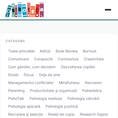
CATEGORII
Toate articolele
Adicții
Book Review
Burnout
Comunicare
Conspecte
Coronavirus
Creativitate
Cum gândim, cum decidem
Dezvoltarea copiilor
Emoții
Focus
Grija de sine
Managementul conflictelor
Mindfulness
Narcisism
Parenting
Productivitate și organizații
Psihedelice
PsihoTalk
Psihologia mediului
Psihologia vânzării
Psihologie aplicată
Psihologie pozitivă
Recrutare și selecție
Relații de cuplu
Research Digest