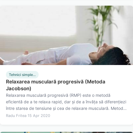
Tehnici simple...
Relaxarea musculară progresivă (Metoda
Jacobson)
Relaxarea musculară progresivă (RMP) este o metodă
eficientă de a te relaxa rapid, dar și de a învăța să diferențiezi
între starea de tensiune și cea de relaxare musculară. Metoda
inițială a fost propusă de Edmund Jacobson, dar Joseph
Radu Fritea
·
15 Apr 2020
Wolpe a dezvoltat o formă mai scurtă a procedurii, mai ușor
de…