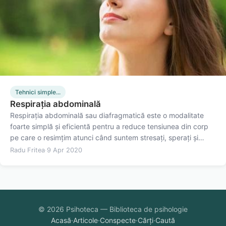
Tehnici simple...
Respirația abdominală
Respirația abdominală sau diafragmatică este o modalitate
foarte simplă și eficientă pentru a reduce tensiunea din corp
pe care o resimțim atunci când suntem stresați, sperați și
anxioși. Respirația abdominală activează sistemul nervos
Radu Fritea
·
9 Apr 2020
parasimpatic, relaxând mușchii, diminuând ritmul cardiac și…
© 2026 Psihoteca — Biblioteca de psihologie
Acasă
·
Articole
·
Conspecte
·
Cărți
·
Caută