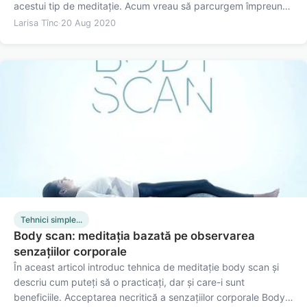
acestui tip de meditație. Acum vreau să parcurgem împreună
pașii pe care-i presupune această tehnică simplă. Printr-o
Larisa Tînc
·
20 Aug 2020
prezență conștientă, aceasta te va ajuta să cultivi…
Tehnici simple...
Body scan: meditația bazată pe observarea
senzațiilor corporale
În aceast articol introduc tehnica de meditație body scan și
descriu cum puteți să o practicați, dar și care-i sunt
beneficiile. Acceptarea necritică a senzațiilor corporale Body