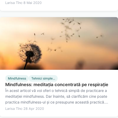
Scan este o practică al cărei scop este de a te conecta
Larisa Tînc
·
8 Mai 2020
profund cu senzațiile din fiecare parte a corpului tău, chiar…
Mindfulness
Tehnici simple...
Mindfulness: meditația concentrată pe respirație
În acest articol vă voi oferi o tehnică simplă de practicare a
meditației mindfulness. Dar înainte, să clarificăm cine poate
practica mindfulness-ul și ce presupune această practică.
Cultivarea stării de mindfulness prin meditație Mindfulness,
Larisa Tînc
·
28 Apr 2020
așa cum am stabilit și într-un articol recent,…