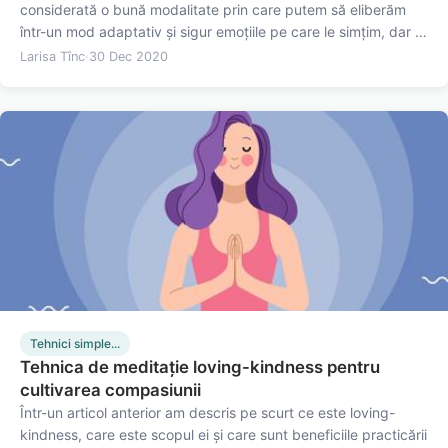
considerată o bună modalitate prin care putem să eliberăm
într-un mod adaptativ și sigur emoțiile pe care le simțim, dar și
prin care mai putem obține un înțeles profund al gândurilor
Larisa Tînc
·
30 Dec 2020
noastre. Acest lucru poate promova creșterea și…
Tehnici simple...
Tehnica de meditație loving-kindness pentru
cultivarea compasiunii
Într-un articol anterior am descris pe scurt ce este loving-
kindness, care este scopul ei și care sunt beneficiile practicării