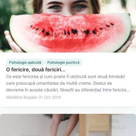
Psihologie aplicată
Psihologie pozitivă
O fericire, două fericiri...
Ce este fericirea și cum poate fi obținută sunt două întrebări
care preocupă umanitatea de multă vreme. Destul de
devreme în aceste căutări, filosofii au diferențiat între fericirea
hedonică și cea eudaimonică. Grecii antici au susținut că
Mădălina Bogdan
·
31 Oct 2019
putem să urmărim fericirea ca plăcere sau fericirea ca…