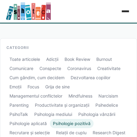
CATEGORII
Toate articolele
Adicții
Book Review
Burnout
Comunicare
Conspecte
Coronavirus
Creativitate
Cum gândim, cum decidem
Dezvoltarea copiilor
Emoții
Focus
Grija de sine
Managementul conflictelor
Mindfulness
Narcisism
Parenting
Productivitate și organizații
Psihedelice
PsihoTalk
Psihologia mediului
Psihologia vânzării
Psihologie aplicată
Psihologie pozitivă
Recrutare și selecție
Relații de cuplu
Research Digest