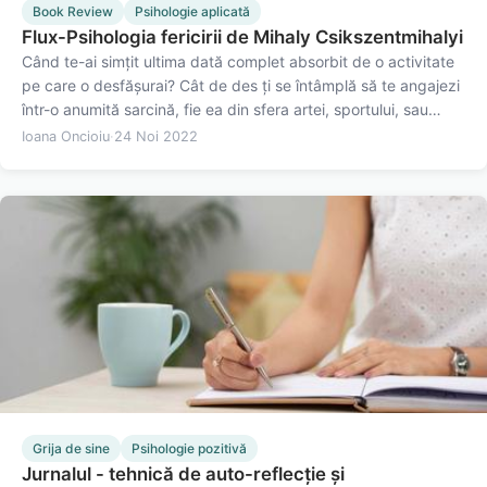
Book Review
Psihologie aplicată
Flux-Psihologia fericirii de Mihaly Csikszentmihalyi
Când te-ai simțit ultima dată complet absorbit de o activitate
pe care o desfășurai? Cât de des ți se întâmplă să te angajezi
într-o anumită sarcină, fie ea din sfera artei, sportului, sau
chiar o sarcină de la locul de muncă, și să nu îți dai seama de
Ioana Oncioiu
·
24 Noi 2022
trecerea timpului? Aceasta este starea de…
Grija de sine
Psihologie pozitivă
Jurnalul - tehnică de auto-reflecție și