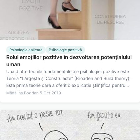
Psihologie aplicată
Psihologie pozitivă
Rolul emoțiilor pozitive în dezvoltarea potențialului
uman
Una dintre teoriile fundamentale ale psihologiei pozitive este
Teoria "Lărgește și Construiește" (Broaden and Build theory).
Este prima teorie care a oferit o explicație științifică pentru
existența emoțiilor pozitive. Până la ea știam de ce avem
Mădălina Bogdan
·
5 Oct 2019
emoțiile negative. Așa cum spuneam și în articolul…