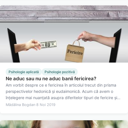
Psihologie aplicată
Psihologie pozitivă
Ne aduc sau nu ne aduc banii fericirea?
Am vorbit despre ce e fericirea în articolul trecut din prisma
perspectivelor hedonică și eudaimonică. Acum că avem o
înțelegere mai nuanțată asupra diferitelor tipuri de fericire și
ce înseamnă acestea, haideți să ne concentrăm puțin pe
Mădălina Bogdan
·
8 Noi 2019
factorii care le determină. Dintre aceștia, puțini sunt mai…