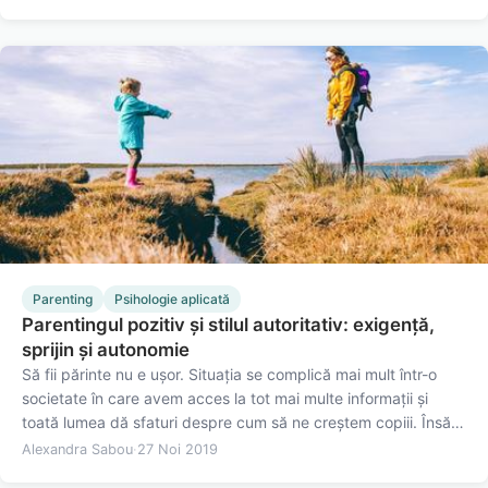
optimismului în viața noastră și modalitatea prin care putem…
Parenting
Psihologie aplicată
Parentingul pozitiv și stilul autoritativ: exigență,
sprijin și autonomie
Să fii părinte nu e ușor. Situația se complică mai mult într-o
societate în care avem acces la tot mai multe informații și
toată lumea dă sfaturi despre cum să ne creștem copiii. Însă e
tot mai greu să distingem adevărul de mit sau ficțiune. Dacă
Alexandra Sabou
·
27 Noi 2019
adăugăm la asta și teama de a nu fi judecat,…