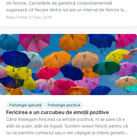
de fericire. Cercetările de genetică comportamentală
sugerează că fiecare dintre noi are un interval de fericire la
care se poate aștepta de-a lungul vieții. Chiar dacă diferite
Radu Fritea
·
27 Dec 2019
evenimente sau lucruri se schimbă și ne aduc momente de…
Psihologie aplicată
Psihologie pozitivă
Fericirea e un curcubeu de emoții pozitive
Când înțelegem fericirea ca emoție pozitivă, ni se pare că e
atât de puțin, atât de îngust. Suntem rareori fericiți pentru că
nu ne permite contextul sau n-am câștigat la loteria genetică.