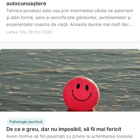
autocunoaștere
Tehnica jurnalului este cea prin intermediul căreia ne așternem
și dăm formă, sens și semnificație gândurilor, sentimentelor și
experiențelor noastre de viață. Aceasta devine mai mult decât
ceva ce obișnuiam pur și simplu să facem în copilărie, dacă
Larisa Tînc
·
29 Oct 2020
avem perspectiva adultului matur, care…
Psihologie pozitivă
De ce e greu, dar nu imposibil, să fii mai fericit
Avem motive să fim pesimiști cu privire la schimbarea nivelului