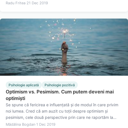
Însă spectrul emoționalității pozitive este mult mai larg. El nu
Radu Fritea
·
21 Dec 2019
se reduce la bucurie - emoția cu care…
Psihologie aplicată
Psihologie pozitivă
Optimism vs. Pesimism. Cum putem deveni mai
optimiști
Se spune că fericirea e influențată și de modul în care privim
noi lumea. Cred că am auzit cu toții despre optimism și
pesimism, cele două perspective prin care ne raportăm la
viitor. În acest articol voi încerca să evidențiez influența
Mădălina Bogdan
·
1 Dec 2019