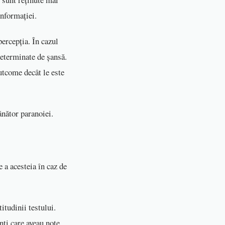
informației.
ercepția. În cazul
 determinate de șansă.
utcome decât le este
ănător paranoiei.
 a acesteia în caz de
titudinii testului.
nți care aveau note