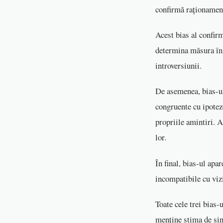
confirmă raționament
Acest bias al confirm
determina măsura în c
introversiunii.
De asemenea, bias-ul
congruente cu ipotez
propriile amintiri. A
lor.
În final, bias-ul apa
incompatibile cu vizi
Toate cele trei bias-u
menține stima de sin