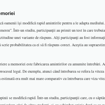
emoriei
că oamenii își modifică rapid amintirile pentru a le adapta mediului. 
 mereu”. Într-un studiu, participanții au primit un test în care trebui
ctitudine unei variante de răspuns. Alți participanți au fost informaț
ă scrie probabilitatea ca ei să fi răspuns corect. Aceștia au supraesti
riere a memoriei este fabricarea amintirilor cu amumite întrebări. Ac
procesul legal. De exemplu, atunci când întrebarea se refera la viteza
eza estimată era mult mai mare comparativ cu întrebarea care viza vite
inii se modifică rapid. Într-un studiu, participanții care, cu o săpt
urriculum-ului de către studenți, și-au schimbat opinia după ce au av