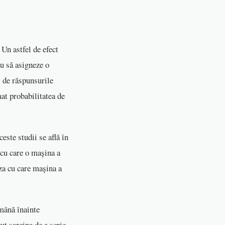
Un astfel de efect
au să asigneze o
i de răspunsurile
mat probabilitatea de
este studii se află în
 cu care o mașina a
za cu care mașina a
ămână înainte
ut sarcina de a scrie