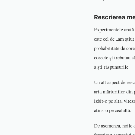
Rescrierea m
Experimentele arată 
este cel de „am ştiut
probabilitate de core
corecte și trebuiau s
a ști răspunsurile.
Un alt aspect de resc
aria mărturiilor din 
izbit-o pe alta, vit
atins-o pe cealaltă.
De asemenea, noile op
favorizau controlul c