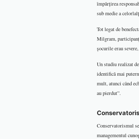
împărțirea responsab
sub medie a celorlalț
Tot legat de benefect
Milgram, participanți
șocurile erau severe
Un studiu realizat de
identifică mai putern
mult, atunci când ech
au pierdut”.
Conservatoris
Conservatorismul se r
managementul cunoști