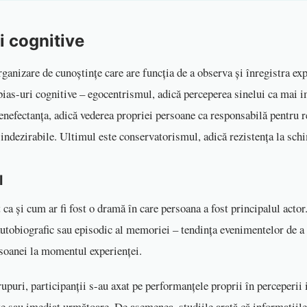
i cognitive
ganizare de cunoștințe care are funcția de a observa și înregistra ex
bias-uri cognitive – egocentrismul, adică perceperea sinelui ca mai i
enefectanța, adică vederea propriei persoane ca responsabilă pentru re
 indezirabile. Ultimul este conservatorismul, adică rezistența la sch
l
 ca și cum ar fi fost o dramă în care persoana a fost principalul acto
autobiografic sau episodic al memoriei – tendința evenimentelor de a f
rsoanei la momentul experienței.
rupuri, participanții s-au axat pe performanțele proprii în perceperii 
e sau imediat următoare. De asemenea, studiile arată că informațiile