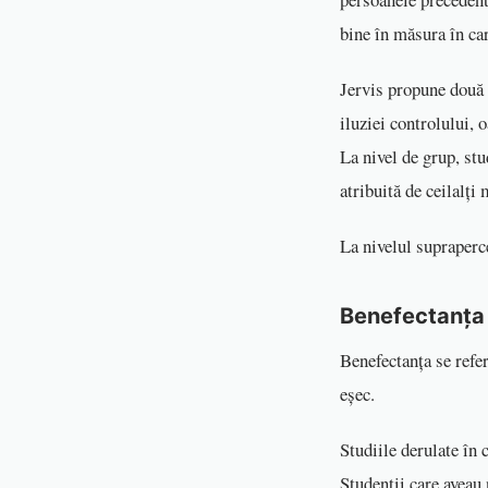
bine în măsura în car
Jervis propune două 
iluziei controlului, 
La nivel de grup, st
atribuită de ceilalți
La nivelul supraperce
Benefectanța
Benefectanța se refer
eșec.
Studiile derulate în c
Studenții care aveau 