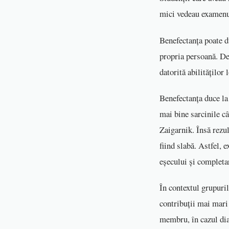
mici vedeau examenul
Benefectanța poate d
propria persoană. De 
datorită abilităților l
Benefectanța duce la
mai bine sarcinile câ
Zaigarnik. Însă rezu
fiind slabă. Astfel, 
eșecului și completa
În contextul grupuri
contribuții mai mari 
membru, în cazul dia