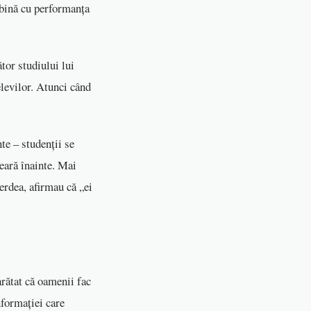
mbină cu performanța
tor studiului lui
elevilor. Atunci când
te – studenții se
seară înainte. Mai
erdea, afirmau că „ei
arătat că oamenii fac
nformației care