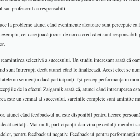
 sau profesorul ca responsabili.
uce la probleme atunci când evenimente aleatoare sunt percepute ca f
exemplu, cei care joacă jocuri de noroc cred că ei sunt responsabili 
or.
 reamintirea selectivă a succesului. Un studiu interesant arată că oa
nd sunt întrerupți decât atunci când le finalizează. Acest efect se nu
ltatele nu se mențin dacă participanții își percep performanța în mom
excepțiile de la efectul Zaigarnik arată că, atunci când întreruperea es
rea este un semnal al succesului, sarcinile complete sunt amintite ma
lor, atunci când feedback-ul nu este disponibil pentru fiecare persoa
decât ceilalți. Mai mult, participanții dau vina pe ceilalți membri sa
delor, pentru feedback-ul negativ. Feedback-ul pentru performanță m