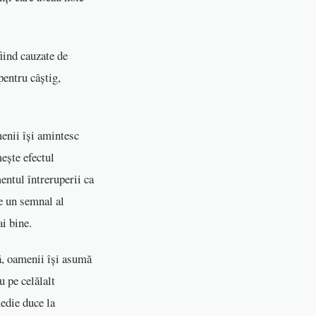
iind cauzate de
pentru câștig,
menii își amintesc
mește efectul
entul întreruperii ca
te un semnal al
i bine.
nă, oamenii își asumă
u pe celălalt
edie duce la