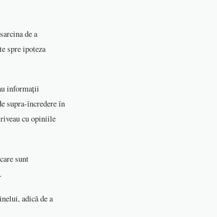
sarcina de a
te spre ipoteza
au informații
de supra-încredere în
triveau cu opiniile
 care sunt
.
inelui, adică de a