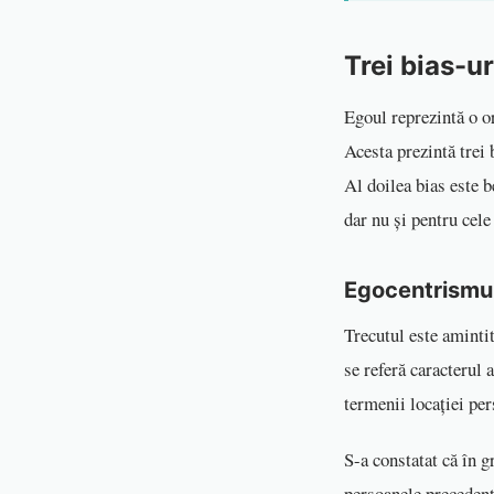
Trei bias-ur
Egoul reprezintă o or
Acesta prezintă trei 
Al doilea bias este b
dar nu și pentru cele
Egocentrismu
Trecutul este amintit
se referă caracterul 
termenii locației pe
S-a constatat că în g
persoanele precedent