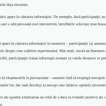
ele deja existente.
ării apare în căutarea informației. De exemplu, dacă participanții au 
are o altă persoană este introvertită, întrebările selectate erau biasa
 apare în căutarea informației în memorie – participanții își aminte
ele despre sine stabilite experimental. Mai mult, există un fenomen 
stfel, participanții tratau informații eronate ca valide deoarece se po
re în răspunsurile la persuasiune – oamenii tind să respingă mesajele
unile lor, dar sunt deschiși la mesaje care întăresc opiniile existente
ri ale egoului totalitarian au rolul de a duce la evaluări pozitive ale s
e.