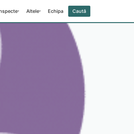
nspecte
Altele
Echipa
Caută
▾
▾