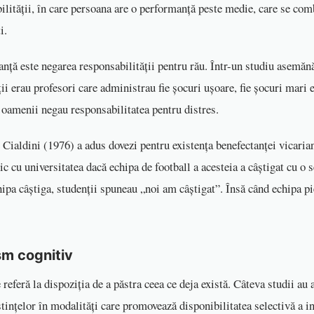
ilității, în care persoana are o performanță peste medie, care se co
i.
anță este negarea responsabilității pentru rău. Într-un studiu asemănă
i erau profesori care administrau fie șocuri ușoare, fie șocuri mari 
, oamenii negau responsabilitatea pentru distres.
 Cialdini (1976) a adus dovezi pentru existența benefectanței vicarian
ic cu universitatea dacă echipa de football a acesteia a câștigat cu o 
ipa câștiga, studenții spuneau „noi am câștigat”. Însă când echipa pi
m cognitiv
eferă la dispoziția de a păstra ceea ce deja există. Câteva studii au 
nțelor în modalități care promovează disponibilitatea selectivă a i