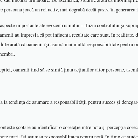
e persoana joacă un rol activ, mai degrabă decât pasiv, în generarea 
aspecte importante ale egocentrismului – iluzia controlului și suprap
oamenii au impresia că pot influența rezultate care sunt, în realitate,
udiile arată că oamenii își asumă mai multă responsabilitate pentru o
 membri.
pției, oamenii tind să se simtă ținta acțiunilor altor persoane, asem
ă la tendința de asumare a responsabilității pentru succes și denegare
ontexte școlare au identificat o corelație între notă și percepția corec
note mari, își asumau responsabilitatea pentru notă, în timp ce stude