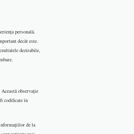
periența personală.
mportant decât este.
zultatele dezirabile,
imbare.
r. Această observație
i codificate în
informațiilor de la
 sunt reținute mai