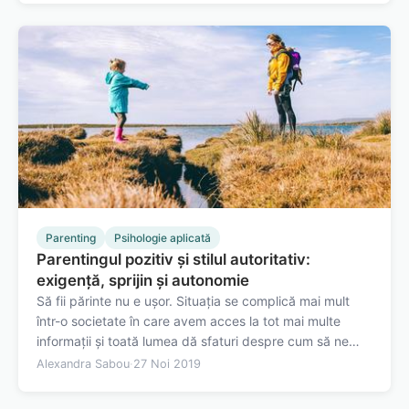
modalitatea prin care putem…
Parenting
Psihologie aplicată
Parentingul pozitiv și stilul autoritativ:
exigență, sprijin și autonomie
Să fii părinte nu e ușor. Situația se complică mai mult
într-o societate în care avem acces la tot mai multe
informații și toată lumea dă sfaturi despre cum să ne
creștem copiii. Însă e tot mai greu să distingem
Alexandra Sabou
·
27 Noi 2019
adevărul de mit sau ficțiune. Dacă adăugăm la asta și
teama de a nu fi judecat,…