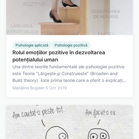
Psihologie aplicată
Psihologie pozitivă
Rolul emoțiilor pozitive în dezvoltarea
potențialului uman
Una dintre teoriile fundamentale ale psihologiei pozitive
este Teoria "Lărgește și Construiește" (Broaden and
Build theory). Este prima teorie care a oferit o explicație
științifică pentru existența emoțiilor pozitive. Până la ea
Mădălina Bogdan
·
5 Oct 2019
știam de ce avem emoțiile negative. Așa cum spuneam
și în articolul…