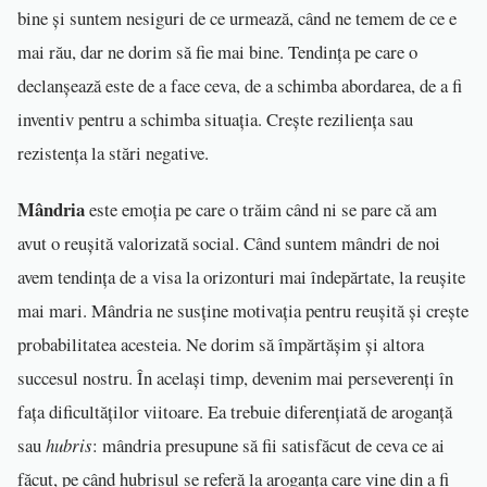
bine și suntem nesiguri de ce urmează, când ne temem de ce e
mai rău, dar ne dorim să fie mai bine. Tendința pe care o
declanșează este de a face ceva, de a schimba abordarea, de a fi
inventiv pentru a schimba situația. Crește reziliența sau
rezistența la stări negative.
Mândria
este emoția pe care o trăim când ni se pare că am
avut o reușită valorizată social. Când suntem mândri de noi
avem tendința de a visa la orizonturi mai îndepărtate, la reușite
mai mari. Mândria ne susține motivația pentru reușită și crește
probabilitatea acesteia. Ne dorim să împărtășim și altora
succesul nostru. În același timp, devenim mai perseverenți în
fața dificultăților viitoare. Ea trebuie diferențiată de aroganță
sau
hubris
: mândria presupune să fii satisfăcut de ceva ce ai
făcut, pe când hubrisul se referă la aroganța care vine din a fi