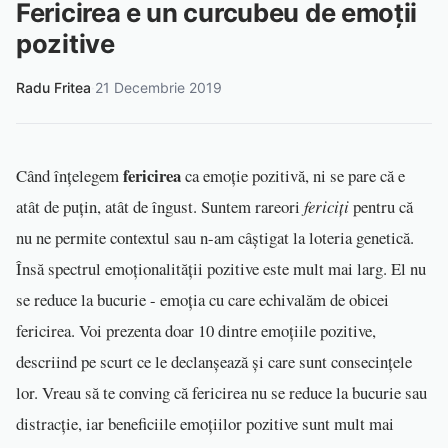
Fericirea e un curcubeu de emoții
pozitive
Radu Fritea
·
21 Decembrie 2019
fericirea
Când înțelegem
ca emoție pozitivă, ni se pare că e
atât de puțin, atât de îngust. Suntem rareori
fericiți
pentru că
nu ne permite contextul sau n-am câștigat la loteria genetică.
Însă spectrul emoționalității pozitive este mult mai larg. El nu
se reduce la bucurie - emoția cu care echivalăm de obicei
fericirea. Voi prezenta doar 10 dintre emoțiile pozitive,
descriind pe scurt ce le declanșează și care sunt consecințele
lor. Vreau să te conving că fericirea nu se reduce la bucurie sau
distracție, iar beneficiile emoțiilor pozitive sunt mult mai