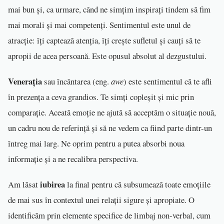
mai bun și, ca urmare, când ne simțim inspirați tindem să fim
mai morali și mai competenți. Sentimentul este unul de
atracție: îți captează atenția, îți crește sufletul și cauți să te
apropii de acea persoană. Este opusul absolut al dezgustului.
Venerația
sau încântarea (eng.
awe
) este sentimentul că te afli
în prezența a ceva grandios. Te simți copleșit și mic prin
comparație. Aceată emoție ne ajută să acceptăm o situație nouă,
un cadru nou de referință și să ne vedem ca fiind parte dintr-un
întreg mai larg. Ne oprim pentru a putea absorbi noua
informație și a ne recalibra perspectiva.
iubirea
Am lăsat
la final pentru că subsumează toate emoțiile
de mai sus în contextul unei relații sigure și apropiate. O
identificăm prin elemente specifice de limbaj non-verbal, cum