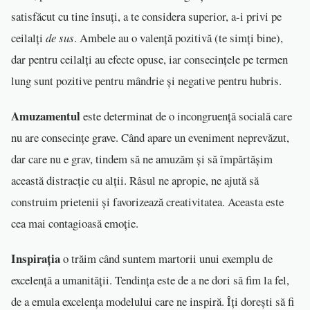
satisfăcut cu tine însuți, a te considera superior, a-i privi pe
ceilalți
de sus
. Ambele au o valență pozitivă (te simți bine),
dar pentru ceilalți au efecte opuse, iar consecințele pe termen
lung sunt pozitive pentru mândrie și negative pentru hubris.
Amuzamentul
este determinat de o incongruență socială care
nu are consecințe grave. Când apare un eveniment neprevăzut,
dar care nu e grav, tindem să ne amuzăm și să împărtășim
această distracție cu alții. Râsul ne apropie, ne ajută să
construim prietenii și favorizează creativitatea. Aceasta este
cea mai contagioasă emoție.
Inspirația
o trăim când suntem martorii unui exemplu de
excelență a umanității. Tendința este de a ne dori să fim la fel,
de a emula excelența modelului care ne inspiră. Îți dorești să fi