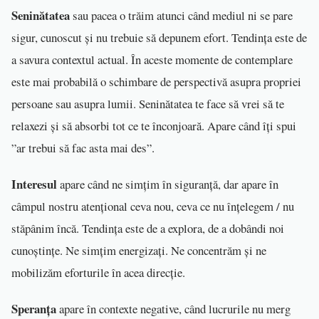
Seninătatea
sau pacea o trăim atunci când mediul ni se pare
sigur, cunoscut și nu trebuie să depunem efort. Tendința este de
a savura contextul actual. În aceste momente de contemplare
este mai probabilă o schimbare de perspectivă asupra propriei
persoane sau asupra lumii. Seninătatea te face să vrei să te
relaxezi și să absorbi tot ce te înconjoară. Apare când îți spui
”ar trebui să fac asta mai des”.
Interesul
apare când ne simțim în siguranță, dar apare în
câmpul nostru atențional ceva nou, ceva ce nu înțelegem / nu
stăpânim încă. Tendința este de a explora, de a dobândi noi
cunoștințe. Ne simțim energizați. Ne concentrăm și ne
mobilizăm eforturile în acea direcție.
Speranța
apare în contexte negative, când lucrurile nu merg