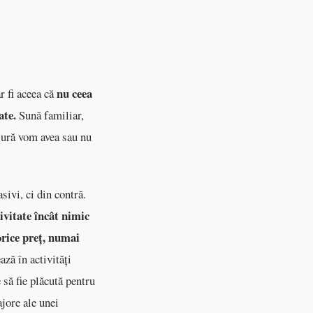
nu ceea
r fi aceea că
ate.
Sună familiar,
sură vom avea sau nu
sivi, ci din contră.
ivitate încât nimic
orice preț, numai
ză în activități
e să fie plăcută pentru
jore ale unei