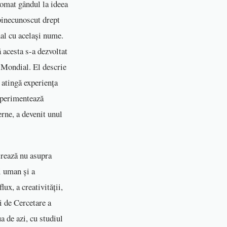
omat gândul la ideea
binecunoscut drept
nal cu același nume.
 acesta s-a dezvoltat
i Mondial. El descrie
ă atingă experiența
experimentează
erne, a devenit unul
trează nu asupra
ui uman și a
ux, a creativității,
i de Cercetare a
ua de azi, cu studiul