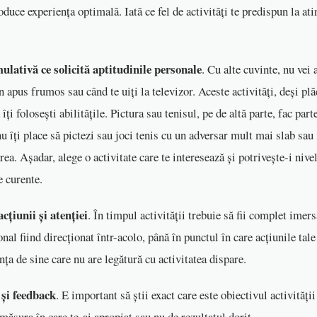
roduce experiența optimală. Iată ce fel de activități te predispun la ati
mulativă ce solicită aptitudinile personale
. Cu alte cuvinte, nu vei 
 apus frumos sau când te uiți la televizor. Aceste activități, deși plă
îți folosești abilitățile. Pictura sau tenisul, pe de altă parte, fac part
u îți place să pictezi sau joci tenis cu un adversar mult mai slab sau
rea. Așadar, alege o activitate care te interesează și potrivește-i nivel
e curente.
cțiunii și atenției
. În timpul activității trebuie să fii complet imers
nal fiind direcționat într-acolo, până în punctul în care acțiunile tal
nța de sine care nu are legătură cu activitatea dispare.
 și feedback
. E important să știi exact care este obiectivul activităţii
măsura în care te-ai apropiat sau nu de rezultatul dorit.