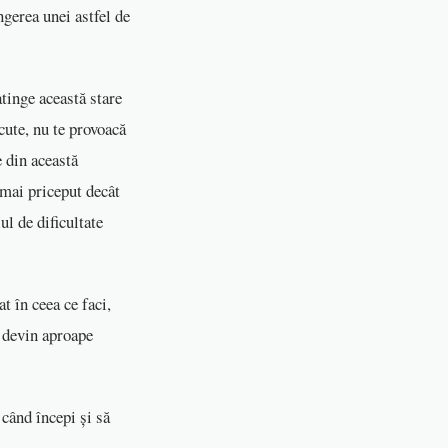
ngerea unei astfel de
atinge această stare
cute, nu te provoacă
e din această
 mai priceput decât
ul de dificultate
at în ceea ce faci,
e devin aproape
 când începi și să