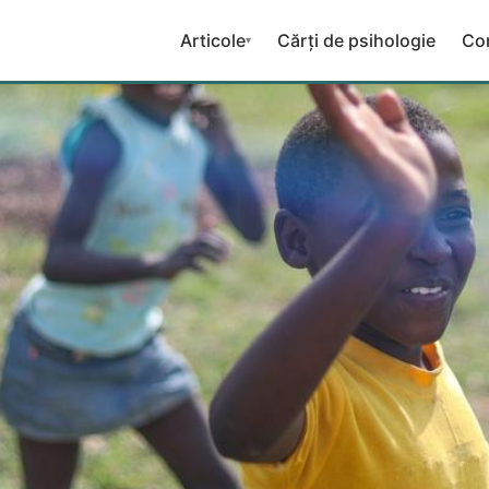
Articole
Cărți de psihologie
Co
▾