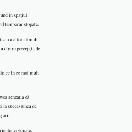
rund în spațiul
ind temporar stopate.
i sau a altor stimuli
ia dintre percepția de
din ce în ce mai mult
 avea senzația că
zi la succesiunea de
ășori.
erienței optimale.