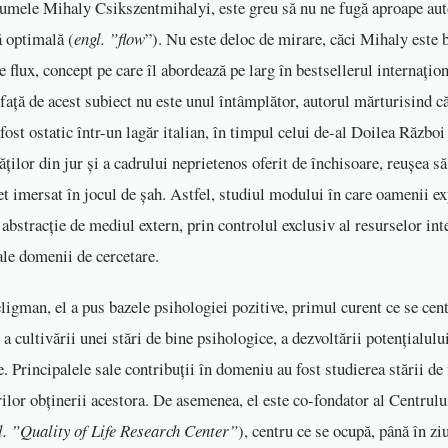
umele Mihaly Csikszentmihalyi, este greu să nu ne fugă aproape aut
ă optimală (
engl. ”flow
”). Nu este deloc de mirare, căci Mihaly este 
e flux, concept pe care îl abordează pe larg în bestsellerul internațio
 față de acest subiect nu este unul întâmplător, autorul mărturisind că
 fost ostatic într-un lagăr italian, în timpul celui de-al Doilea Războ
ăților din jur și a cadrului neprietenos oferit de închisoare, reușea s
let imersat în jocul de șah. Astfel, studiul modului în care oamenii 
 abstracție de mediul extern, prin controlul exclusiv al resurselor int
ale domenii de cercetare.
ligman, el a pus bazele psihologiei pozitive, primul curent ce se cen
i a cultivării unei stări de bine psihologice, a dezvoltării potențialul
. Principalele sale contribuții în domeniu au fost studierea stării de fl
ilor obținerii acestora. De asemenea, el este co-fondator al Centrulu
l. ”Quality of Life Research Center”
), centru ce se ocupă, până în zi