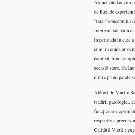
Atunci când auzim n
de flux, de experienț
”tatăl” conceptului d
Interesul său ridicat
în perioada în care a
cum, în ciuda atrocit
extatică, fiind comp
această stare, făcând
dintre principalele s
Alături de Martin Se
tratării patologiei, c
funcționării optimale
respectiv a precursor
Calității Vieții (
eng