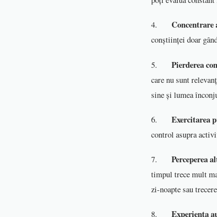
Concentrare a
4.
conștiinței doar gând
Pierderea con
5.
care nu sunt relevanț
sine și lumea înconju
Exercitarea p
6.
control asupra activi
Perceperea al
7.
timpul trece mult ma
zi-noapte sau trecere
Experiența au
8.