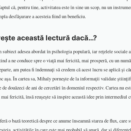
faptul că, pentru tine, activitatea este în sine un scop, nu un instrume
pla desfășurare a acesteia fiind un beneficiu.
vește această lectură dacă…?
 subiect adesea abordat în psihologia populară, iar rețelele sociale 
etind a ne conduce spre o viață mai fericită, mai prosperă, cu un num
eparte, am putea fi îndemnați să credem că acest lucru se aplică și căr
oc așa. În cartea sa, Mihaly pornește de la informații validate științif
e de douăzeci de ani de cercetări în domeniul respectiv. Cartea nu es
ță mai fericită, însă reușește să inspire această idee prin intermediul 
feră o bază teoretică despre ce anume înseamnă starea de flux, care s
esteia, activitățile în care este mai probabil să apară, dar și diferențe