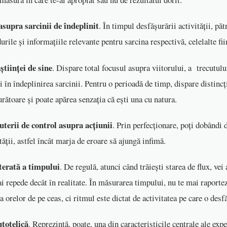
supra sarcinii de îndeplinit
. În timpul desfășurării activității, păt
urile și informațiile relevante pentru sarcina respectivă, celelalte fi
științei de sine
. Dispare total focusul asupra viitorului, a trecutulu
i în îndeplinirea sarcinii. Pentru o perioadă de timp, dispare distincț
rătoare și poate apărea senzația că ești una cu natura.
uterii de control asupra acțiunii
. Prin perfecționare, poți dobândi 
tății, astfel încât marja de eroare să ajungă infimă.
terată a timpului
. De regulă, atunci când trăiești starea de flux, vei
i repede decât în realitate. În măsurarea timpului, nu te mai raporte
a orelor de pe ceas, ci ritmul este dictat de activitatea pe care o desf
totelică
. Reprezintă, poate, una din caracteristicile centrale ale exp