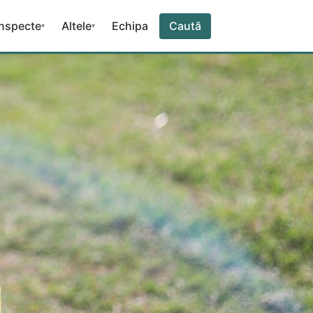
nspecte
Altele
Echipa
Caută
▾
▾