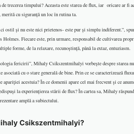
a de trecerea timpului? Aceasta este starea de flux, iar oricare ar fi ac
, merită cu siguranță un loc în rutina ta.
ci ostil și nu este nici prietenos- este pur și simplu indiferent.”, s
s Holmes. Fiecare este, prin urmare, responsabil de cultivarea propri
ltiple forme, de la relaxare, recunoștință, până la extaz, entuziasm.
hologia fericirii”, Mihaly Csikszentmihalyi vorbește despre starea nu
te asociată cu o stare generală de bine. Prin ce se caracterizează flux
re apariției acestuia? În ce domenii apare cel mai frecvent și ce anu
dispuși la experienţierea stării de flux? În cartea sa, Mihaly răspund
prezentare amplă a subiectului.
ihaly Csikszentmihalyi?