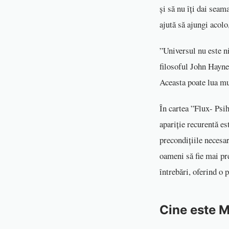
și să nu îți dai seam
ajută să ajungi acolo
”Universul nu este ni
filosoful John Hayne
Aceasta poate lua mu
În cartea ”Flux- Psi
apariție recurentă es
precondițiile necesa
oameni să fie mai pre
întrebări, oferind o 
Cine este M