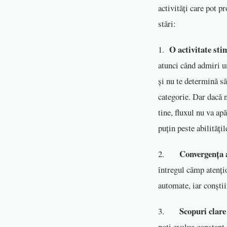
activități care pot p
stări:
O activitate sti
1.
atunci când admiri un
și nu te determină să 
categorie. Dar dacă n
tine, fluxul nu va apă
puțin peste abilitățil
Convergența a
2.
întregul câmp atențio
automate, iar conștii
Scopuri clare
3.
poți evalua constant 