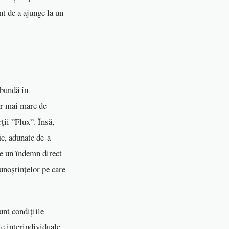
nt de a ajunge la un
abundă în
ăr mai mare de
ții ”Flux”. Însă,
ic, adunate de-a
te un îndemn direct
cunoștințelor pe care
unt condițiile
le interindividuale