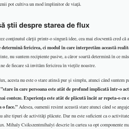
enii pot cultiva un mod împlinitor de viață.
ă știi despre starea de flux
ez conținutul cărții printr-o singură idee, cea mai elocventă cred că a
e determină fericirea, ci modul în care interpretăm această realit
vinte, nu suntem recipiente pasive, a căror soartă determină în ce mă
ține de fiecare să invităm fericirea în viețile noastre.
ux, acesta nu este o stare atinsă pur și simplu, atunci când suntem pa
 ”stare în care persoana este atât de profund implicată într-o act
mai conteze. Experiența este atât de plăcută încât ar repeta-o cu 
a o face.”
Adesea, oamenii resimt această stare atunci când se angajea
au alte tipuri de activități plăcute. Dar nu este suficient ca o activitat
flux. Mihaly Csikszentmihalyi descrie în cartea sa opt componente ma