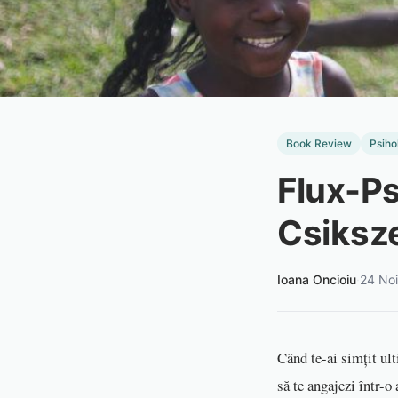
Book Review
Psiho
Flux-Ps
Csiksz
Ioana Oncioiu
·
24 No
Când te-ai simțit ult
să te angajezi într-o