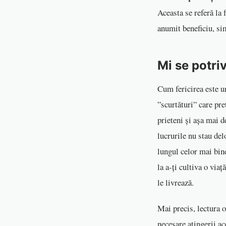
Aceasta se referă la 
anumit beneficiu, sim
Mi se potri
Cum fericirea este un
”scurtături” care pr
prieteni și așa mai d
lucrurile nu stau del
lungul celor mai bin
la a-ți cultiva o via
le livrează.
Mai precis, lectura o
necesare atingerii ac