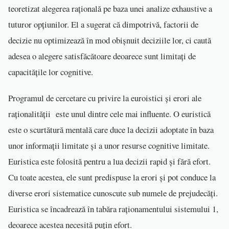
teoretizat alegerea rațională pe baza unei analize exhaustive a
tuturor opțiunilor. El a sugerat că dimpotrivă, factorii de
decizie nu optimizează în mod obișnuit deciziile lor, ci caută
adesea o alegere satisfăcătoare deoarece sunt limitați de
capacitățile lor cognitive.
Programul de cercetare cu privire la euroistici și erori ale
raționalității este unul dintre cele mai influente. O euristică
este o scurtătură mentală care duce la decizii adoptate în baza
unor informații limitate și a unor resurse cognitive limitate.
Euristica este folosită pentru a lua decizii rapid și fără efort.
Cu toate acestea, ele sunt predispuse la erori și pot conduce la
diverse erori sistematice cunoscute sub numele de prejudecăți.
Euristica se încadrează în tabăra raționamentului sistemului 1,
deoarece acestea necesită puțin efort.