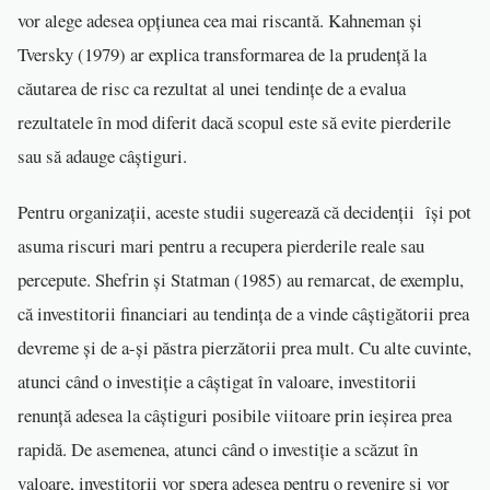
vor alege adesea opțiunea cea mai riscantă. Kahneman și
Tversky (1979) ar explica transformarea de la prudență la
căutarea de risc ca rezultat al unei tendințe de a evalua
rezultatele în mod diferit dacă scopul este să evite pierderile
sau să adauge câștiguri.
Pentru organizații, aceste studii sugerează că decidenții își pot
asuma riscuri mari pentru a recupera pierderile reale sau
percepute. Shefrin și Statman (1985) au remarcat, de exemplu,
că investitorii financiari au tendința de a vinde câștigătorii prea
devreme și de a-și păstra pierzătorii prea mult. Cu alte cuvinte,
atunci când o investiție a câștigat în valoare, investitorii
renunță adesea la câștiguri posibile viitoare prin ieșirea prea
rapidă. De asemenea, atunci când o investiție a scăzut în
valoare, investitorii vor spera adesea pentru o revenire și vor