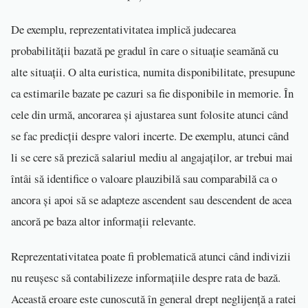
De exemplu, reprezentativitatea implică judecarea
probabilității bazată pe gradul în care o situație seamănă cu
alte situații. O alta euristica, numita disponibilitate, presupune
ca estimarile bazate pe cazuri sa fie disponibile in memorie. În
cele din urmă, ancorarea și ajustarea sunt folosite atunci când
se fac predicții despre valori incerte. De exemplu, atunci când
li se cere să prezică salariul mediu al angajaților, ar trebui mai
întâi să identifice o valoare plauzibilă sau comparabilă ca o
ancora și apoi să se adapteze ascendent sau descendent de acea
ancoră pe baza altor informații relevante.
Reprezentativitatea poate fi problematică atunci când indivizii
nu reușesc să contabilizeze informațiile despre rata de bază.
Această eroare este cunoscută în general drept neglijență a ratei