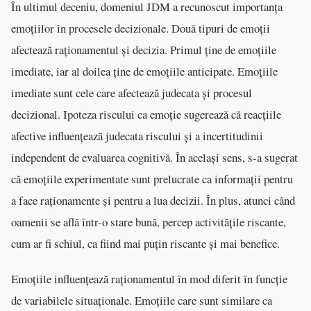
În ultimul deceniu, domeniul JDM a recunoscut importanța
emoțiilor în procesele decizionale. Două tipuri de emoții
afectează raționamentul și decizia. Primul ține de emoțiile
imediate, iar al doilea ține de emoțiile anticipate. Emoțiile
imediate sunt cele care afectează judecata și procesul
decizional. Ipoteza riscului ca emoție sugerează că reacțiile
afective influențează judecata riscului și a incertitudinii
independent de evaluarea cognitivă. În același sens, s-a sugerat
că emoțiile experimentate sunt prelucrate ca informații pentru
a face raționamente și pentru a lua decizii. În plus, atunci când
oamenii se află într-o stare bună, percep activitățile riscante,
cum ar fi schiul, ca fiind mai puțin riscante și mai benefice.
Emoțiile influențează raționamentul în mod diferit în funcție
de variabilele situaționale. Emoțiile care sunt similare ca