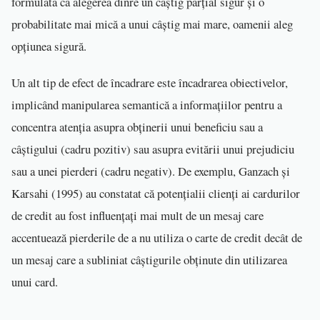
formulată ca alegerea dinre un câștig parțial sigur și o
probabilitate mai mică a unui câștig mai mare, oamenii aleg
opțiunea sigură.
Un alt tip de efect de încadrare este încadrarea obiectivelor,
implicând manipularea semantică a informațiilor pentru a
concentra atenția asupra obținerii unui beneficiu sau a
câștigului (cadru pozitiv) sau asupra evitării unui prejudiciu
sau a unei pierderi (cadru negativ). De exemplu, Ganzach și
Karsahi (1995) au constatat că potențialii clienți ai cardurilor
de credit au fost influențați mai mult de un mesaj care
accentuează pierderile de a nu utiliza o carte de credit decât de
un mesaj care a subliniat câștigurile obținute din utilizarea
unui card.