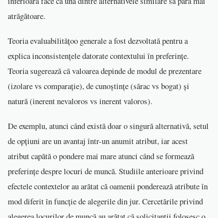
inferioară face ca una dintre alternativele similare să pară mai
atrăgătoare.
Teoria evaluabilitățoo generale a fost dezvoltată pentru a
explica inconsistențele datorate contextului în preferințe.
Teoria sugerează că valoarea depinde de modul de prezentare
(izolare vs comparație), de cunoștințe (sărac vs bogat) și
natură (inerent nevaloros vs inerent valoros).
De exemplu, atunci când există doar o singură alternativă, setul
de opțiuni are un avantaj într-un anumit atribut, iar acest
atribut capătă o pondere mai mare atunci când se formează
preferințe despre locuri de muncă. Studiile anterioare privind
efectele contextelor au arătat că oamenii ponderează atribute în
mod diferit în funcție de alegerile din jur. Cercetările privind
alegerea locurilor de muncă au arătat că solicitanții folosesc o