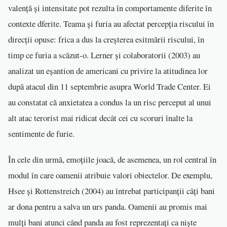
valență și intensitate pot rezulta în comportamente diferite în
contexte dferite. Teama și furia au afectat percepția riscului în
direcții opuse: frica a dus la creșterea esitmării riscului, în
timp ce furia a scăzut-o. Lerner și colaboratorii (2003) au
analizat un eșantion de americani cu privire la atitudinea lor
după atacul din 11 septembrie asupra World Trade Center. Ei
au constatat că anxietatea a condus la un risc perceput al unui
alt atac terorist mai ridicat decât cei cu scoruri înalte la
sentimente de furie.
În cele din urmă, emoțiile joacă, de asemenea, un rol central în
modul în care oamenii atribuie valori obiectelor. De exemplu,
Hsee și Rottenstreich (2004) au întrebat participanții câți bani
ar dona pentru a salva un urs panda. Oamenii au promis mai
mulți bani atunci când panda au fost reprezentați ca niște