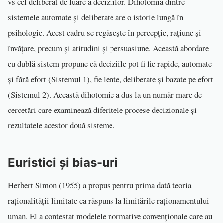
vs cel deliberat de luare a deciziilor. Dihotomia dintre
sistemele automate și deliberate are o istorie lungă în
psihologie. Acest cadru se regăsește în percepție, rațiune și
învățare, precum și atitudini și persuasiune. Această abordare
cu dublă sistem propune că deciziile pot fi fie rapide, automate
și fără efort (Sistemul 1), fie lente, deliberate și bazate pe efort
(Sistemul 2). Această dihotomie a dus la un număr mare de
cercetări care examinează diferitele procese decizionale și
rezultatele acestor două sisteme.
Euristici și bias-uri
Herbert Simon (1955) a propus pentru prima dată teoria
raționalității limitate ca răspuns la limitările raționamentului
uman. El a contestat modelele normative convenționale care au