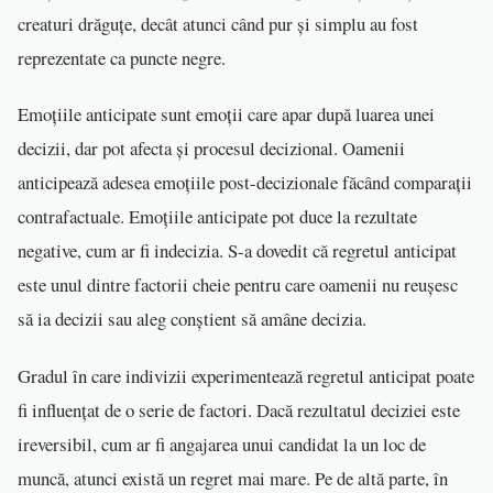
creaturi drăguțe, decât atunci când pur și simplu au fost
reprezentate ca puncte negre.
Emoțiile anticipate sunt emoții care apar după luarea unei
decizii, dar pot afecta și procesul decizional. Oamenii
anticipează adesea emoțiile post-decizionale făcând comparații
contrafactuale. Emoțiile anticipate pot duce la rezultate
negative, cum ar fi indecizia. S-a dovedit că regretul anticipat
este unul dintre factorii cheie pentru care oamenii nu reușesc
să ia decizii sau aleg conștient să amâne decizia.
Gradul în care indivizii experimentează regretul anticipat poate
fi influențat de o serie de factori. Dacă rezultatul deciziei este
ireversibil, cum ar fi angajarea unui candidat la un loc de
muncă, atunci există un regret mai mare. Pe de altă parte, în