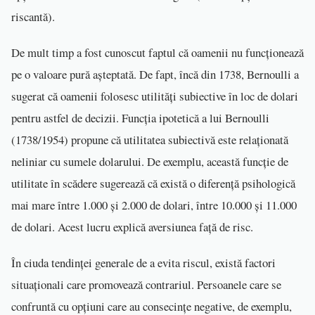
riscantă).
De mult timp a fost cunoscut faptul că oamenii nu funcționează
pe o valoare pură așteptată. De fapt, încă din 1738, Bernoulli a
sugerat că oamenii folosesc utilități subiective în loc de dolari
pentru astfel de decizii. Funcția ipotetică a lui Bernoulli
(1738/1954) propune că utilitatea subiectivă este relaționată
neliniar cu sumele dolarului. De exemplu, această funcție de
utilitate în scădere sugerează că există o diferență psihologică
mai mare între 1.000 și 2.000 de dolari, între 10.000 și 11.000
de dolari. Acest lucru explică aversiunea față de risc.
În ciuda tendinței generale de a evita riscul, există factori
situaționali care promovează contrariul. Persoanele care se
confruntă cu opțiuni care au consecințe negative, de exemplu,