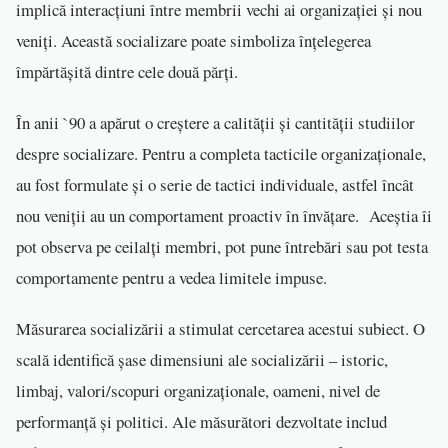
implică interacțiuni între membrii vechi ai organizației și nou
veniți. Această socializare poate simboliza înțelegerea
împărtășită dintre cele două părți.
În anii `90 a apărut o creștere a calității și cantității studiilor
despre socializare. Pentru a completa tacticile organizaționale,
au fost formulate și o serie de tactici individuale, astfel încât
nou veniții au un comportament proactiv în învățare. Aceștia îi
pot observa pe ceilalți membri, pot pune întrebări sau pot testa
comportamente pentru a vedea limitele impuse.
Măsurarea socializării a stimulat cercetarea acestui subiect. O
scală identifică șase dimensiuni ale socializării – istoric,
limbaj, valori/scopuri organizaționale, oameni, nivel de
performanță și politici. Ale măsurători dezvoltate includ