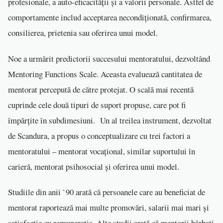
profesionale, a auto-eficacității și a valorii personale. Astfel de
comportamente includ acceptarea necondiționată, confirmarea,
consilierea, prietenia sau oferirea unui model.
Noe a urmărit predictorii succesului mentoratului, dezvoltând
Mentoring Functions Scale. Aceasta evaluează cantitatea de
mentorat percepută de către protejat. O scală mai recentă
cuprinde cele două tipuri de suport propuse, care pot fi
împărțite în subdimesiuni. Un al treilea instrument, dezvoltat
de Scandura, a propus o conceptualizare cu trei factori a
mentoratului – mentorat vocațional, similar suportului în
carieră, mentorat psihosocial și oferirea unui model.
Studiile din anii `90 arată că persoanele care au beneficiat de
mentorat raportează mai multe promovări, salarii mai mari și
satisfacție cu remunerația. Alte studii arată că mentorii bărbați