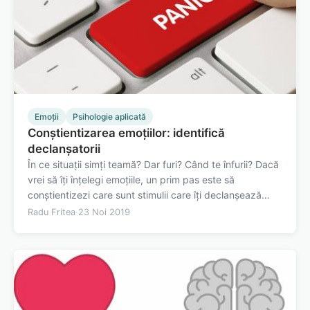
Emoții
Psihologie aplicată
Conștientizarea emoțiilor: identifică
declanșatorii
În ce situații simți teamă? Dar furi? Când te înfurii? Dacă
vrei să îți înțelegi emoțiile, un prim pas este să
conștientizezi care sunt stimulii care îți declanșează
emoții. Acești stimuli pot fi evenimente, cum este când
Radu Fritea
·
23 Noi 2019
urmează să vorbești în public și asta îți declanșează
anxietatea. Dar pot fi…