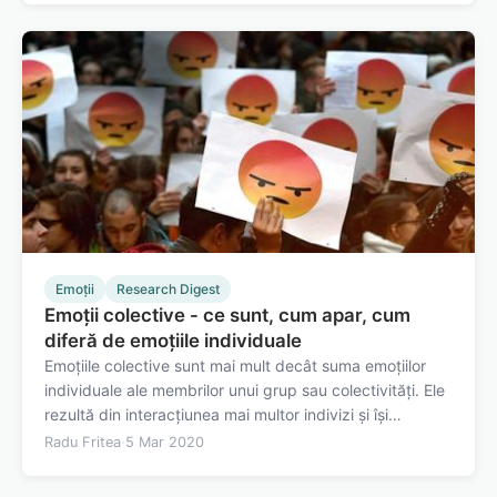
pune în pielea cuiva.…
Emoții
Research Digest
Emoții colective - ce sunt, cum apar, cum
diferă de emoțiile individuale
Emoțiile colective sunt mai mult decât suma emoțiilor
individuale ale membrilor unui grup sau colectivități. Ele
rezultă din interacțiunea mai multor indivizi și își
modifică proprietățile ca urmare a acestei interațiuni.
Radu Fritea
·
5 Mar 2020
Emoții individuale și emoții colective Emoția individuală
este un răspuns…