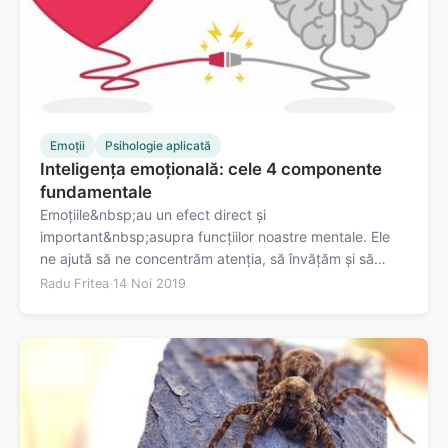
Emoții
Psihologie aplicată
Inteligența emoțională: cele 4 componente
fundamentale
Emoțiile&nbsp;au un efect direct și
important&nbsp;asupra funcțiilor noastre mentale. Ele
ne ajută să ne concentrăm atenția, să învățăm și să
reținem informații relevante, dar ne ghidează și în luarea
Radu Fritea
·
14 Noi 2019
deciziilor. Mai știm că emoțiile determină într-o mare
măsură calitatea relațiilor noastre și ne…