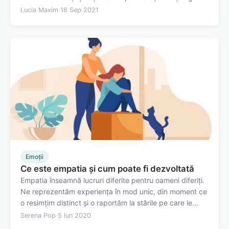
ceea ce simt sau gândesc ceilalți, fiind uneori inevitabil
Lucia Maxim
·
16 Sep 2021
să „absorbi” emoțiile lor asupra ta? Ești deseori copleșit
de lucrurile pe…
Emoții
Ce este empatia și cum poate fi dezvoltată
Empatia înseamnă lucruri diferite pentru oameni diferiți.
Ne reprezentăm experiența în mod unic, din moment ce
o resimțim distinct și o raportăm la stările pe care le
trăim fiecare. Totuși, putem împărtăși aceleași motive
Serena Pop
·
5 Iun 2020
de a oferi sprijin și urma aceleași sfaturi pentru a ne