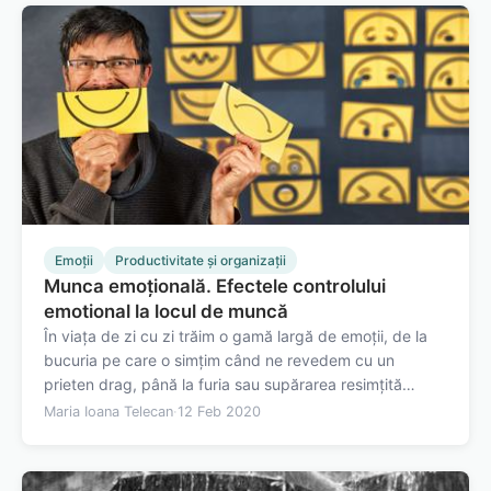
Emoții
Productivitate și organizații
Munca emoțională. Efectele controlului
emotional la locul de muncă
În viața de zi cu zi trăim o gamă largă de emoții, de la
bucuria pe care o simțim când ne revedem cu un
prieten drag, până la furia sau supărarea resimțită
atunci când primim un subiect de examen pe care-l
Maria Ioana Telecan
·
12 Feb 2020
considerăm nedrept. În cursul unei zile aceeași gamă de
emoții poate apărea. Se poate…