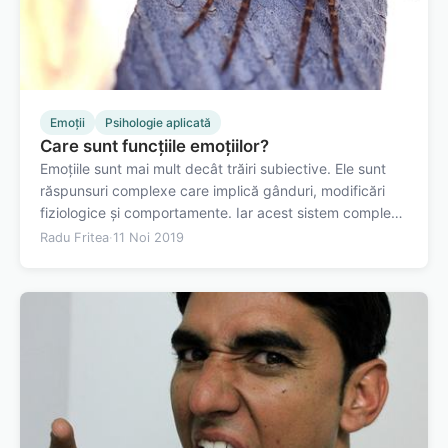
Emoții
Psihologie aplicată
Care sunt funcțiile emoțiilor?
Emoțiile sunt mai mult decât trăiri subiective. Ele sunt
răspunsuri complexe care implică gânduri, modificări
fiziologice și comportamente. Iar acest sistem complex
care dă naștere emoțiilor noastre este esențial pentru
Radu Fritea
·
11 Noi 2019
funcționarea noastră în lume. Emoțiile ne informează
cine suntem, cum sunt…