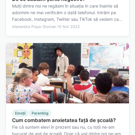
Mulți dintre noi ne regăsim în situația în care înainte să
adormim ne mai verificăm o dată telefonul. Intrăm pe
Facebook, Instagram, Twitter sau TikTok să vedem care
sunt ultimele noutăți, dacă a mai apărut ceva de când
Alexandra Popa-Stoican
·
10 Noi 2022
am verificat ultima oară. Cele „doar cinci minute” se
transformă în jumătate de…
Emoții
Parenting
Cum combatem anxietatea faţă de şcoală?
Fie că suntem elevi în prezent sau nu, cu toții ne-am
bucurat de anii de școală. Doar că unii dintre noi ne-am