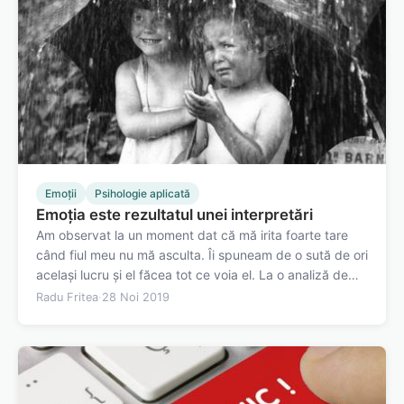
Emoții
Psihologie aplicată
Emoția este rezultatul unei interpretări
Am observat la un moment dat că mă irita foarte tare
când fiul meu nu mă asculta. Îi spuneam de o sută de ori
același lucru și el făcea tot ce voia el. La o analiză de
suprafață, lucrurile erau simple: faptul că fiul meu nu mă
Radu Fritea
·
28 Noi 2019
asculta mă înfuria. Dar această explicație nu stă în
picioare pentru că…