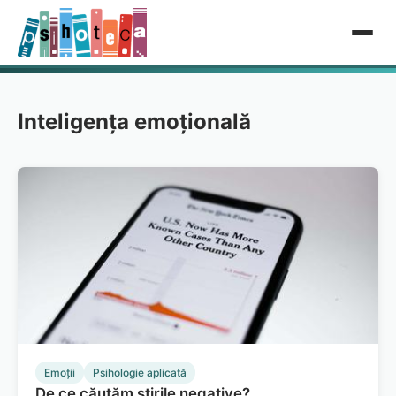
Inteligența emoțională
Emoții
Psihologie aplicată
De ce căutăm știrile negative?