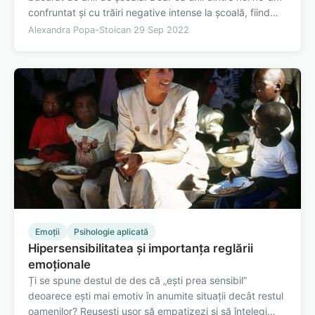
confruntat și cu trăiri negative intense la școală, fiind
îngrijorați din varii motive, cum ar fi performanțele,
Alexandra Popa-Stoican
·
29 Sep 2022
părerile colegilor sau ale profesorilor. Uneori este posibil
să fi…
Emoții
Psihologie aplicată
Hipersensibilitatea și importanța reglării
emoționale
Ți se spune destul de des că „ești prea sensibil”
deoarece ești mai emotiv în anumite situații decât restul
oamenilor? Reușești ușor să empatizezi și să înțelegi