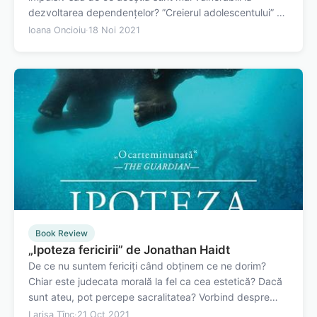
dezvoltarea dependențelor? ”Creierul adolescentului” de
Dr. Frances E. Jensen și Amy Ellis Nutt este un ghid
Ioana Oncioiu
·
18 Noi 2021
cuprinzător, destinat părinților, dar nu numai, ce
urmărește să elucideze misterele…
Book Review
„Ipoteza fericirii” de Jonathan Haidt
De ce nu suntem fericiți când obținem ce ne dorim?
Chiar este judecata morală la fel ca cea estetică? Dacă
sunt ateu, pot percepe sacralitatea? Vorbind despre
lucruri mărețe, îndrăznim și întrebăm ce este iubirea
Larisa Tînc
·
21 Oct 2021