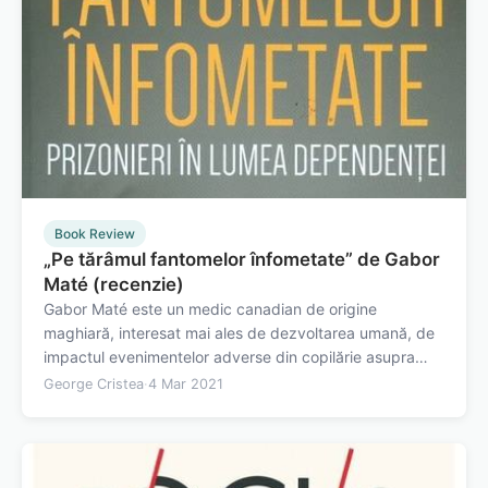
Book Review
„Pe tărâmul fantomelor înfometate” de Gabor
Maté (recenzie)
Gabor Maté este un medic canadian de origine
maghiară, interesat mai ales de dezvoltarea umană, de
impactul evenimentelor adverse din copilărie asupra
dezvoltării, de rolul emoțiilor și al stresului în boli fizice și
George Cristea
·
4 Mar 2021
în dezvoltarea bolilor mentale. Cele mai importante
lucrări ale sale se…