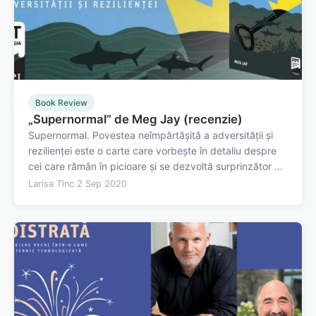
Book Review
„Supernormal” de Meg Jay (recenzie)
Supernormal. Povestea neîmpărtășită a adversității și
rezilienței este o carte care vorbește în detaliu despre
cei care rămân în picioare și se dezvoltă surprinzător de
frumos în urma dificultăților prin care au trecut în
Larisa Tînc
·
2 Sep 2020
copilărie. Meg Jay este un psiholog clinician, profesor la
Universitatea din…