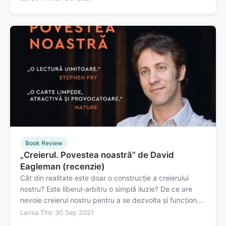
adevărată? „Ipoteza fericirii” de Jonathan Haidt
explorează felul în care ne găsim…
Book Review
„Creierul. Povestea noastră” de David
Eagleman (recenzie)
Cât din realitate este doar o construcție a creierului
nostru? Este liberul-arbitru o simplă iluzie? De ce are
nevoie creierul nostru pentru a se dezvolta și funcționa
normal? „Creierul. Povestea noastră” de David Eagleman
Larisa Tînc
·
30 Sep 2021
este o mică enciclopedie despre creierul nostru. În