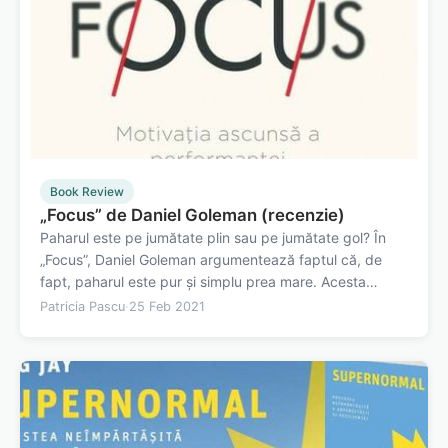
Book Review
„Focus” de Daniel Goleman (recenzie)
Paharul este pe jumătate plin sau pe jumătate gol? În
„Focus”, Daniel Goleman argumentează faptul că, de
fapt, paharul este pur și simplu prea mare. Acesta
dezvoltă ideea conform căreia suntem obișnuiți să
Patricia Pascu
·
25 Feb 2021
privim unele dileme din același unghi pentru că așa am
procedat întotdeauna, dar ideile noi…