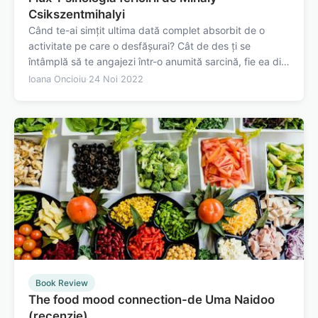
Csikszentmihalyi
Când te-ai simțit ultima dată complet absorbit de o
activitate pe care o desfășurai? Cât de des ți se
întâmplă să te angajezi într-o anumită sarcină, fie ea din
sfera artei, sportului, sau chiar o sarcină de la locul de
Ioana Oncioiu
·
24 Noi 2022
muncă, și să nu îți dai seama de trecerea timpului?
Aceasta este starea de…
Book Review
The food mood connection-de Uma Naidoo
(recenzie)