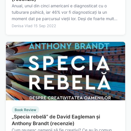
Anual, unul din cinci americani e diagnosticat cu o
tulburare psihică, iar 46% vor fi diagnosticaţi la un
moment dat pe parcursul vieţii lor. Deşi de foarte multe
ori punem aceste diagnostice pe seama unor
Denisa Vlad
·
15 Sep 2022
predispoziţii genetice şi a unor evenimente stresante,
ratăm un element important din această…
Book Review
„Specia rebelă” de David Eagleman și
Anthony Brandt (recenzie)
Cum reușesc oamenii să fie creativi? Ce au în comun