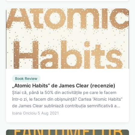
această carte, autorul…
Book Review
„Atomic Habits” de James Clear (recenzie)
Știai că, până la 50% din activitățile pe care le facem
într-o zi, le facem din obișnuință? Cartea ”Atomic Habits”
de James Clear subliniază contribuția semnificativă a
acestor obiceiuri la starea de bine a fiecăruia, modul în
Ioana Oncioiu
·
5 Aug 2021
care ele se formează și se mențin, dar și de ce poate fi
dificil să le…