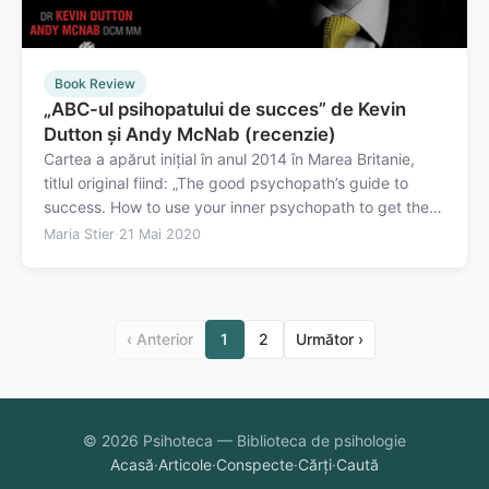
Book Review
„ABC-ul psihopatului de succes” de Kevin
Dutton și Andy McNab (recenzie)
Cartea a apărut inițial în anul 2014 în Marea Britanie,
titlul original fiind: „The good psychopath’s guide to
success. How to use your inner psychopath to get the
most out of life” de Kevin Dutton and Andy McNab. În
Maria Stier
·
21 Mai 2020
Romania volumul a apărut un an mai târziu, în 2015, la
Editura Globo, sub numele…
‹ Anterior
1
2
Următor ›
© 2026 Psihoteca — Biblioteca de psihologie
Acasă
·
Articole
·
Conspecte
·
Cărți
·
Caută