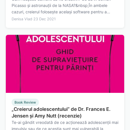
Picasso şi astronauţii de la NASA?&nbsp;În ambele
cazuri, creierul foloseşte acelaşi software pentru a
rezolva probleme şi a crea lucruri noi. „Specia rebelă”,
Denisa Vlad
·
23 Dec 2021
de David Eagleman şi Anthony Brandt abordează modul
în care oamenii reuşesc să schimbe…
Book Review
„Creierul adolescentului” de Dr. Frances E.
Jensen și Amy Nutt (recenzie)
Te-ai gândit vreodată de ce acționează adolescenții mai
impulsiv sau de ce aceștia sunt mai vulnerabili la