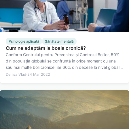
Psihologie aplicată
Sănătate mentală
Cum ne adaptăm la boala cronică?
Conform Centrului pentru Prevenirea și Controlul Bolilor, 50%
din populația globului se confruntă în orice moment cu una
sau mai multe boli cronice, iar 60% din decese la nivel global
sunt cauzate de acestea.1 Boala cronică are consecinţe
Denisa Vlad
·
24 Mar 2022
psihologice şi sociale, nu doar biologice, iar persoana…