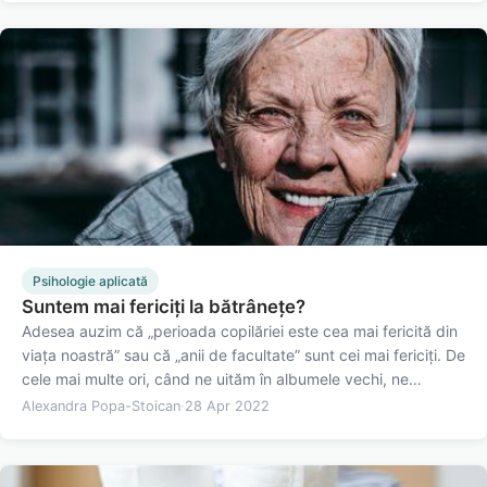
Psihologie aplicată
Suntem mai fericiți la bătrânețe?
Adesea auzim că „perioada copilăriei este cea mai fericită din
viața noastră” sau că „anii de facultate” sunt cei mai fericiți. De
cele mai multe ori, când ne uităm în albumele vechi, ne
gândim cu drag la aventurile noastre din copilărie și la
Alexandra Popa-Stoican
·
28 Apr 2022
amintirile frumoase din vremea liceului sau a…