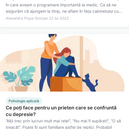
în care aveam o programare importantă la medic. Ca să ne
asigurăm că ajungem la timp, ne aflam în fața cabinetului cu
cel puțin 30 de minute înainte. Uitându-ne la ceas ocazional,
Alexandra Popa-Stoican
·
22 Iul 2022
ne dădeam seama că timpul trece mult mai greu. Un…
Psihologie aplicată
Ce poți face pentru un prieten care se confruntă
cu depresie?
”Alții trec prin lucruri mult mai rele!”, ”Nu mai fi supărat!”, ”O să
treacă!”. Poate îți sunt familiare astfel de replici. Probabil