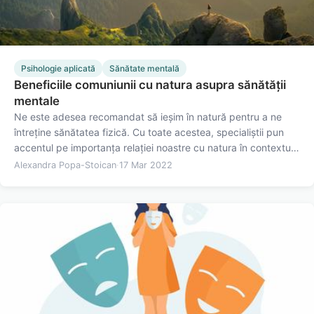
Psihologie aplicată
Sănătate mentală
Beneficiile comuniunii cu natura asupra sănătății
mentale
Ne este adesea recomandat să ieșim în natură pentru a ne
întreține sănătatea fizică. Cu toate acestea, specialiștii pun
accentul pe importanța relației noastre cu natura în contextul
menținerii sănătății mentale. Calitatea relației cu natura este
Alexandra Popa-Stoican
·
17 Mar 2022
dată de percepția noastră față de aceasta și de…