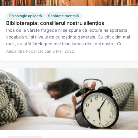
Psihologie aplicată
Sănătate mentală
Biblioterapia: consilierul nostru silențios
Încă de la vârste fragede ni se spune că lectura ne sporește
vocabularul și nivelul de cunoștințe generale. Cu cât citim mai
mult, cu atât înțelegem mai bine lumea din jurul nostru. Cu
toate acestea, mai rar ni se spune că lecturarea cărților
Alexandra Popa-Stoican
·
3 Mar 2022
ficționale și non-ficționale este benefică și pentru…