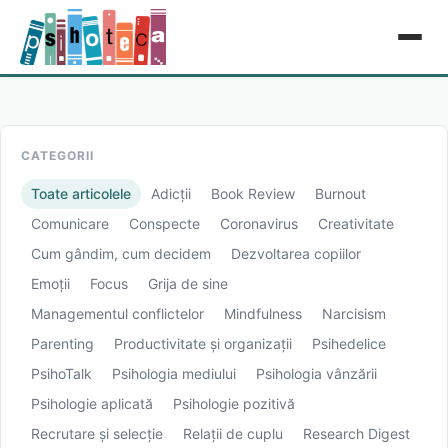
CATEGORII
Toate articolele
Adicții
Book Review
Burnout
Comunicare
Conspecte
Coronavirus
Creativitate
Cum gândim, cum decidem
Dezvoltarea copiilor
Emoții
Focus
Grija de sine
Managementul conflictelor
Mindfulness
Narcisism
Parenting
Productivitate și organizații
Psihedelice
PsihoTalk
Psihologia mediului
Psihologia vânzării
Psihologie aplicată
Psihologie pozitivă
Recrutare și selecție
Relații de cuplu
Research Digest