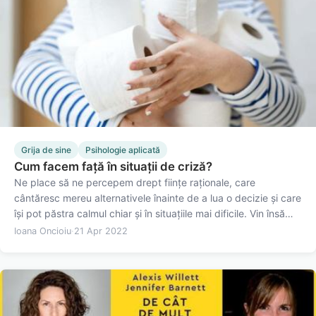
Grija de sine
Psihologie aplicată
Cum facem față în situații de criză?
Ne place să ne percepem drept ființe raționale, care
cântăresc mereu alternativele înainte de a lua o decizie și care
își pot păstra calmul chiar și în situațiile mai dificile. Vin însă
perioade în care chiar și cei mai calmi dintre noi pot resimți
Ioana Oncioiu
·
21 Apr 2022
emoții negative intense, precum depresia și…