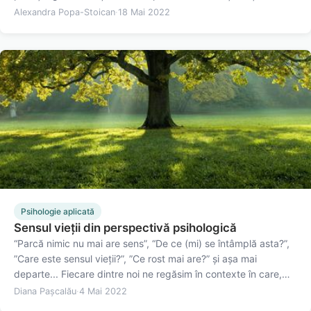
îndrepte situația în cele mai neobișnuite moduri. Acum ne
Alexandra Popa-Stoican
·
18 Mai 2022
găsim câteodată timp să citim ficțiune sau să urmărim un
film…
Psihologie aplicată
Sensul vieții din perspectivă psihologică
“Parcă nimic nu mai are sens”, “De ce (mi) se întâmplă asta?”,
”Care este sensul vieții?”, ”Ce rost mai are?” și așa mai
departe... Fiecare dintre noi ne regăsim în contexte în care,
direct sau indirect, trăim o serie de evenimente negative.
Diana Pașcalău
·
4 Mai 2022
Poate fi vorba de pandemie, un război ce are loc în țara…