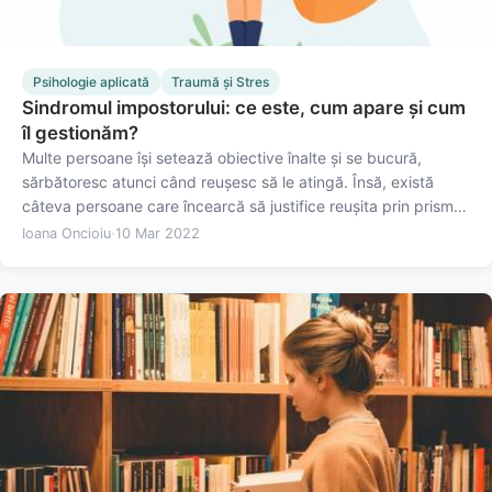
Psihologie aplicată
Traumă și Stres
Sindromul impostorului: ce este, cum apare și cum
îl gestionăm?
Multe persoane își setează obiective înalte și se bucură,
sărbătoresc atunci când reușesc să le atingă. Însă, există
câteva persoane care încearcă să justifice reușita prin prisma
unor factori externi, ce nu au legătură cu propriile abilități.
Ioana Oncioiu
·
10 Mar 2022
Așadar, se simt precum niște fraude, niște impostori.…