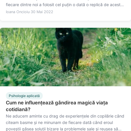
fiecare dintre noi a folosit cel puțin o dată o replică de acest
tip în încercarea de a îmbărbăta un prieten care se confruntă
Ioana Oncioiu
·
30 Mai 2022
cu probleme emoționale, de a-l ajuta să…
Psihologie aplicată
Cum ne influenţează gândirea magică viaţa
cotidiană?
Ne aducem aminte cu drag de experiențele din copilărie când
citeam basme și ne minunam de fiecare dată când eroul
poveștii găsea soluții bizare la problemele sale și reușea să