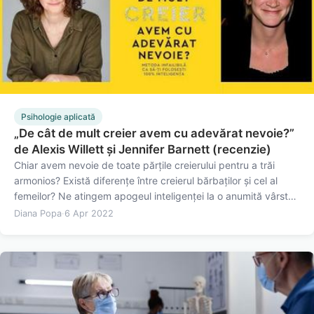
Psihologie aplicată
„De cât de mult creier avem cu adevărat nevoie?”
de Alexis Willett și Jennifer Barnett (recenzie)
Chiar avem nevoie de toate părțile creierului pentru a trăi
armonios? Există diferențe între creierul bărbaților și cel al
femeilor? Ne atingem apogeul inteligenței la o anumită vârstă?
„De cât de mult creier avem cu adevărat nevoie?” de Alexis
Diana Popa
·
6 Apr 2022
Willet și Jennifer Barnett explorează abilitățile…