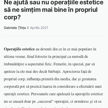
Ne ajută sau nu operațiile estetice
să ne simțim mai bine în propriul
corp?
Gabriela Țînța
·
8 Aprilie 2021
Operațiile estetice
au devenit din ce în ce mai populare în
ultima vreme, fiind folosite în principal ca metodă de
îmbunătățire a aspectului fizic. Femeile, în special, par să
apeleze la ele mai des decât bărbații. Aprecierea față de
propriul corp, influența primită din media, dar și greutatea
corporală pot să prezică luarea în considerare a efectuării unei
operații estetice. Persoanele care apelează la operațiile estetice
nu se axează doar pe „succesul” operației, ci urmăresc și să se