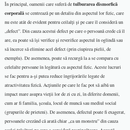
tulburarea dismorfică
În principal, oamenii care suferă de
corporală
se centrează pe un detaliu din aspectul lor fizic, care
nu este atât de evident pentru ceilalți și pe care îl consideră un
„defect”. Din cauza acestui defect pe care o persoană crede că îl
are, ea poate să își verifice și reverifice aspectul în oglindă sau
să încerce să elimine acel defect (prin ciupirea pielii, de
exemplu). De asemenea, poate să recurgă la a se compara cu
celelalte persoane în legătură cu aspectul fizic. Aceste lucruri
se fac pentru a-și putea reduce îngrijorările legate de
atractivitatea fizică. Acțiunile pe care le fac pot să aibă un
impact mare asupra vieții lor de zi cu zi, în diferite domenii,
cum ar fi familia, școala, locul de muncă sau mediul social
(grupurile de prieteni). De asemenea, defectul poate fi exagerat,
persoanele crezând că arată chiar „ca un monstru” din cauza
acelei trăsături pe care o consideră respingătoare. Această