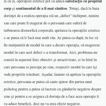
satisfacție cu propriul
zi cu zi, operațiile estetice pot să aducă
corp
sentimentul de a fi mai sănătos
și
. Totuși, dacă la baza
dorinței de a realiza operația stă un „defect” închipuit, minim
sau care poate fi exagerat de o persoană care suferă de
tulburarea dismorfică corporală, apelarea la operațiile estetice
s-ar putea să îi facă mai mult rău. Ar putea ca după, în loc să
fie mulțumită de modul în care a decurs operația, să exagereze
modul în care acel defect s-a transformat. Aici, problema nu
constă în aspectul fizic obiectiv și atractivitate, ci în felul în
care persoana se percepe pe sine, respectiv modul în care își
vede propriile trăsături. Așadar, înainte să apeleze la operațiile
estetice, persoana ar putea să caute ajutor din partea unui
psiholog pentru a putea să lucreze cu gândurile negative despre
sine și pentru a se asigura că dorința de a face acea operație îi
va aduce beneficii, deci nu va avea efecte negative.