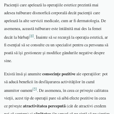
Pacienții care apelează la operațiile estetice prezintă mai
adesea tulburare dismorfică corporală decât pacienții care
apelează la alte servicii medicale, cum ar fi dermatologia. De
asemenea, această tulburare este întâlnită mai des la femei
[4]
decât la bărbați
. Înainte să se recurgă la operația estetică, ar
fi esențial să se consulte cu un specialist pentru ca persoana să
poată să își gestioneze și modifice gândurile negative despre
sine.
consecințe pozitive
Există însă și anumite
ale operațiilor: pot
să aducă beneficii în desfășurarea activităților în cazul
[5]
anumitor oameni
. De asemenea, în ceea ce privește calitatea
vieții, acest tip de operații pare să aibă efecte pozitive în ceea
atractivitatea percepută
ce privește
(cât de atractivi credem
sănătatea
noi că suntem) și
(în sensul că ne ajută să ne simțim