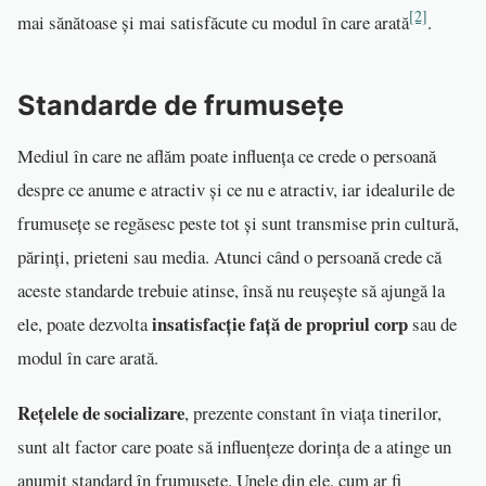
[2]
mai sănătoase și mai satisfăcute cu modul în care arată
.
Standarde de frumusețe
Mediul în care ne aflăm poate influența ce crede o persoană
despre ce anume e atractiv și ce nu e atractiv, iar idealurile de
frumusețe se regăsesc peste tot și sunt transmise prin cultură,
părinți, prieteni sau media. Atunci când o persoană crede că
aceste standarde trebuie atinse, însă nu reușește să ajungă la
insatisfacție față de propriul corp
ele, poate dezvolta
sau de
modul în care arată.
Rețelele de socializare
, prezente constant în viața tinerilor,
sunt alt factor care poate să influențeze dorința de a atinge un
anumit standard în frumusețe. Unele din ele, cum ar fi