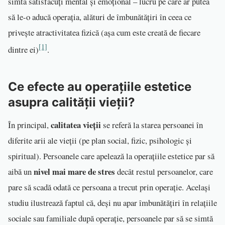
simtă satisfăcuți mental și emoțional – lucru pe care ar putea
să le-o aducă operația, alături de îmbunătățiri în ceea ce
privește atractivitatea fizică (așa cum este creată de fiecare
[1]
dintre ei)
.
Ce efecte au operațiile estetice
asupra calității vieții?
calitatea vieții
În principal,
se referă la starea persoanei în
diferite arii ale vieții (pe plan social, fizic, psihologic și
spiritual). Persoanele care apelează la operațiile estetice par să
nivel mai mare de stres
aibă un
decât restul persoanelor, care
pare să scadă odată ce persoana a trecut prin operație. Același
studiu ilustrează faptul că, deși nu apar îmbunătățiri în relațiile
sociale sau familiale după operație, persoanele par să se simtă